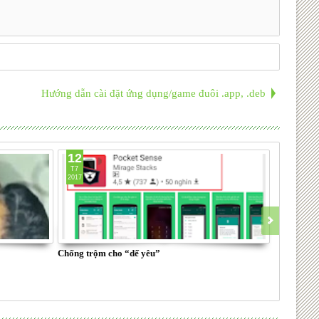
Hướng dẫn cài đặt ứng dụng/game đuôi .app, .deb
12
30
T7
T6
2017
2017
Chống trộm cho “dế yêu”
Không cần r
thoại