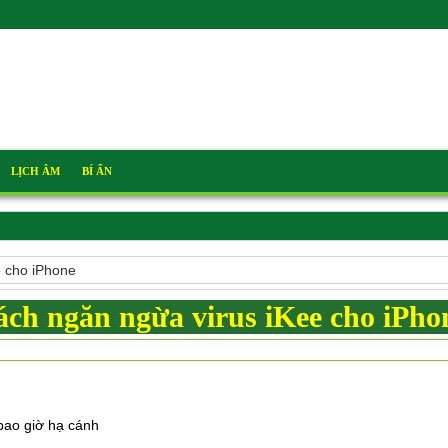
LỊCH ÂM
BÍ ẨN
e cho iPhone
ch ngăn ngừa virus iKee cho iPho
bao giờ hạ cánh