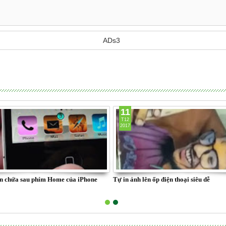
ADs3
11
T12
2017
 ẩn chứa sau phím Home của iPhone
Tự in ảnh lên ốp điện thoại siêu dễ