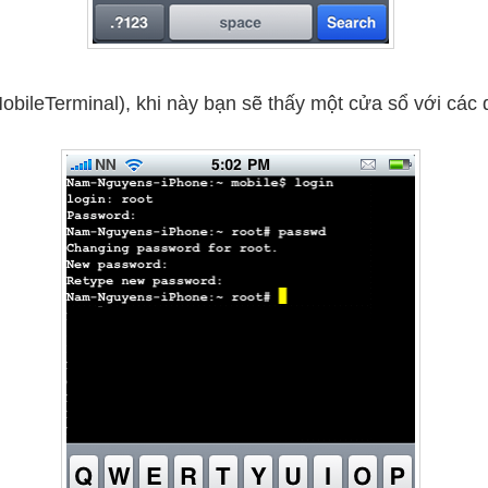
obileTerminal), khi này bạn sẽ thấy một cửa sổ với các 