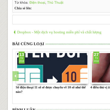
Từ khóa:
Điện thoại
,
Thủ Thuật
Chia sẻ lên:
Dropbox - Một dịch vụ hosting miễn phí và chất lượng
BÀI CÙNG LOẠI
13
27
T9
T3
2018
2018
Số điện thoại 11 số sẽ được chuyển về 10 số như thế
4 điều thú vị
nào?
BÌNH LUẬN