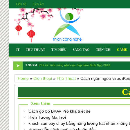
Liên hệ
Lịch Âm
IT
THỦ THUẬT
TÌM HIỂU
SÁNG TẠO
TIỆN ÍCH
GAME
➤
3:36 PM
Chi tiết tuổi xông nhà cực đẹp năm Bính Ngọ 2026
Home
»
Điện thoại
»
Thủ Thuật
»
Cách ngăn ngừa virus iKe
Cá
Xem thêm
Cách gỡ bỏ BKAV Pro khá triệt để
Hiện Tượng Ma Trơi
khách sạn bay chạy bằng năng lượng hạt nhân không 
Hướng dẫn cách muối cà chuẩn Bắc