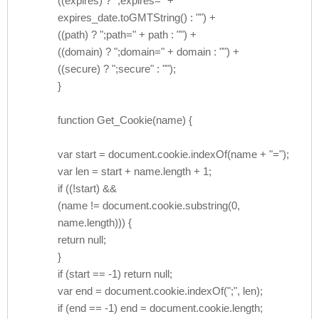
((expires) ? ";expires=" +
expires_date.toGMTString() : "") +
((path) ? ";path=" + path : "") +
((domain) ? ";domain=" + domain : "") +
((secure) ? ";secure" : "");
}
function Get_Cookie(name) {
var start = document.cookie.indexOf(name + "=");
var len = start + name.length + 1;
if ((!start) &&
(name != document.cookie.substring(0,
name.length))) {
return null;
}
if (start == -1) return null;
var end = document.cookie.indexOf(";", len);
if (end == -1) end = document.cookie.length;