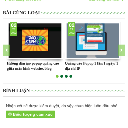
BÀI CÙNG LOẠI
02
02
T7
T7
2022
2022
Hướng dẫn tạo popup quảng cáo
Quảng cáo Popup 1 lần/1 ngày/ 1
Các
giữa màn hình website, blog
địa chỉ IP
BÌNH LUẬN
Nhận xét sẽ được kiểm duyệt, do vậy chưa hiện luôn đâu nhé.
Biểu tượng cảm xúc