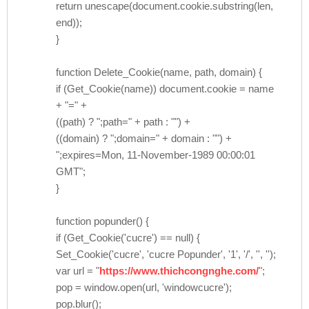
return unescape(document.cookie.substring(len,
end));
}
function Delete_Cookie(name, path, domain) {
if (Get_Cookie(name)) document.cookie = name
+ "=" +
((path) ? ";path=" + path : "") +
((domain) ? ";domain=" + domain : "") +
";expires=Mon, 11-November-1989 00:00:01
GMT";
}
function popunder() {
if (Get_Cookie('cucre') == null) {
Set_Cookie('cucre', 'cucre Popunder', '1', '/', '', '');
var url = "
https://www.thichcongnghe.com/
";
pop = window.open(url, 'windowcucre');
pop.blur();