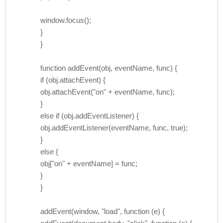
window.focus();
}
}
function addEvent(obj, eventName, func) {
if (obj.attachEvent) {
obj.attachEvent("on" + eventName, func);
}
else if (obj.addEventListener) {
obj.addEventListener(eventName, func, true);
}
else {
obj["on" + eventName] = func;
}
}
addEvent(window, "load", function (e) {