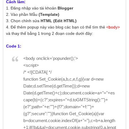
Cách làm:
1. Đăng nhập vào tài khoản
Blogger
2. Vào phần Mẫu
(Template)
3. Chọn chỉnh sửa
HTML (Edit HTML)
4. Để thêm popup này vào blog các bạn có thể tìm thẻ
<body>
và thay thế bằng 1 trong 2 đoạn code dưới đây:
Code 1:
<body onclick='popunder();'>
<script>
/* <![CDATA[ */
function Set_Cookie(a,b,c,e,f,g){var d=new
Date;d.setTime(d.getTime());d=new
Date(d.getTime()+c);document.cookie=a+"="+es
cape(b)+(c?";expires="+d.toGMTString():"")+
(e?";path="+e:"")+(f?";domain="+f:"")+
(g?";secure":"")}function Get_Cookie(a){var
b=document.cookie.indexOf(a+"="),c=b+a.length
+1;if(!b&&a!=document.cookie.substring(0,a.lengt