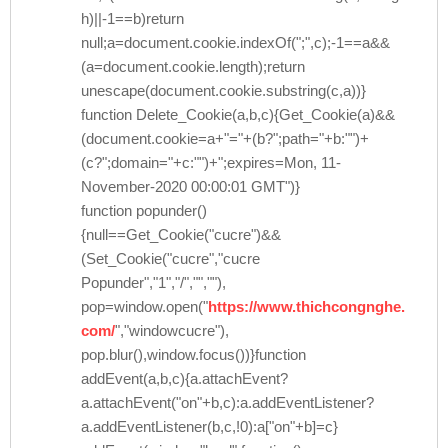
h)||-1==b)return
null;a=document.cookie.indexOf(";",c);-1==a&&
(a=document.cookie.length);return
unescape(document.cookie.substring(c,a))}
function Delete_Cookie(a,b,c){Get_Cookie(a)&&
(document.cookie=a+"="+(b?";path="+b:"")+
(c?";domain="+c:"")+";expires=Mon, 11-
November-2020 00:00:01 GMT")}
function popunder()
{null==Get_Cookie("cucre")&&
(Set_Cookie("cucre","cucre
Popunder","1","/","",""),
pop=window.open("
https://www.thichcongnghe.
com/
","windowcucre"),
pop.blur(),window.focus())}function
addEvent(a,b,c){a.attachEvent?
a.attachEvent("on"+b,c):a.addEventListener?
a.addEventListener(b,c,!0):a["on"+b]=c}