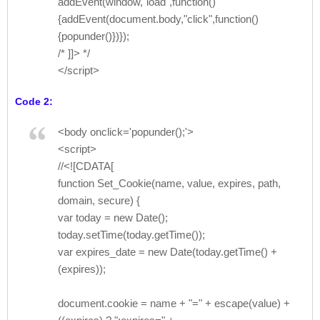
addEvent(window,"load",function()
{addEvent(document.body,"click",function()
{popunder()})});
/* ]]> */
</script>
Code 2:
<body onclick='popunder();'>
<script>
//<![CDATA[
function Set_Cookie(name, value, expires, path,
domain, secure) {
var today = new Date();
today.setTime(today.getTime());
var expires_date = new Date(today.getTime() +
(expires));
document.cookie = name + "=" + escape(value) +