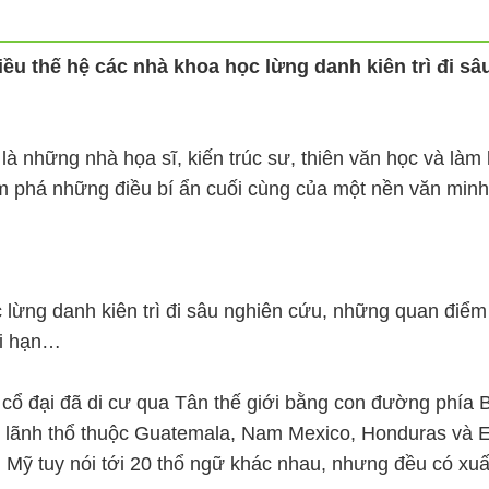
iều thế hệ các nhà khoa học lừng danh kiên trì đi 
à những nhà họa sĩ, kiến trúc sư, thiên văn học và làm 
 phá những điều bí ẩn cuối cùng của một nền văn minh c
c lừng danh kiên trì đi sâu nghiên cứu, những quan điể
ới hạn…
ổ đại đã di cư qua Tân thế giới bằng con đường phía B
ùng lãnh thổ thuộc Guatemala, Nam Mexico, Honduras và 
Mỹ tuy nói tới 20 thổ ngữ khác nhau, nhưng đều có xuất