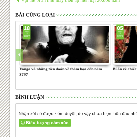
Vật thể bí ẩn như máy biến áp niên đại 20.000 năm
BÀI CÙNG LOẠI
18
05
T7
T7
2022
2022
thành phố
Vanga và những tiên đoán về thảm họa đến năm
Bí ẩn về chiế
3797
BÌNH LUẬN
Nhận xét sẽ được kiểm duyệt, do vậy chưa hiện luôn đâu nh
Biểu tượng cảm xúc