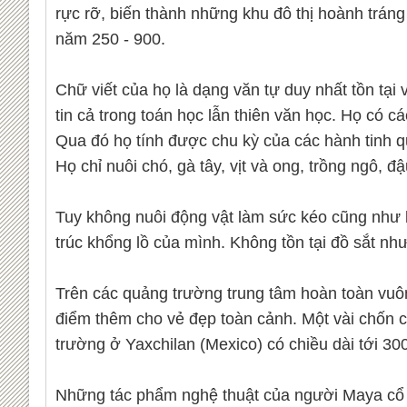
rực rỡ, biến thành những khu đô thị hoành trán
năm 250 - 900.
Chữ viết của họ là dạng văn tự duy nhất tồn tại
tin cả trong toán học lẫn thiên văn học. Họ có c
Qua đó họ tính được chu kỳ của các hành tinh q
Họ chỉ nuôi chó, gà tây, vịt và ong, trồng ngô, đậ
Tuy không nuôi động vật làm sức kéo cũng như b
trúc khổng lồ của mình. Không tồn tại đồ sắt nh
Trên các quảng trường trung tâm hoàn toàn vuôn
điểm thêm cho vẻ đẹp toàn cảnh. Một vài chốn c
trường ở Yaxchilan (Mexico) có chiều dài tới 3
Những tác phẩm nghệ thuật của người Maya cổ đ