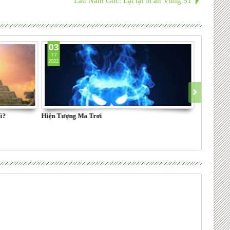
Lầu Năm Góc: Lật lại bí ẩn Vùng 51
03
T7
2022
ì?
Hiện Tượng Ma Trơi