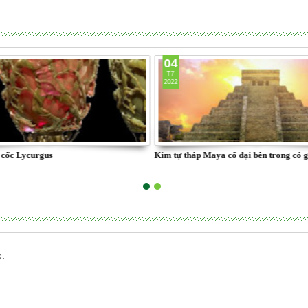
04
T7
2022
c cốc Lycurgus
Kim tự tháp Maya cổ đại bên trong có g
é.