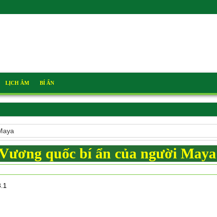
LỊCH ÂM
BÍ ẨN
 Maya
Vương quốc bí ẩn của người Maya
8.1