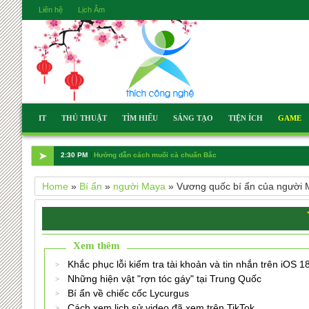
Liên hệ
Lịch Âm
IT
THỦ THUẬT
TÌM HIỂU
SÁNG TẠO
TIỆN ÍCH
GAME
➤
2:30 PM
Hướng dẫn cách muối cà chuẩn Bắc
Home
»
Bí ẩn
»
người Maya
»
Vương quốc bí ẩn của người
Xem thêm
Khắc phục lỗi kiểm tra tài khoản và tin nhắn trên iOS 1
Những hiện vật "rợn tóc gáy" tại Trung Quốc
Bí ẩn về chiếc cốc Lycurgus
Cách xem lịch sử video đã xem trên TikTok