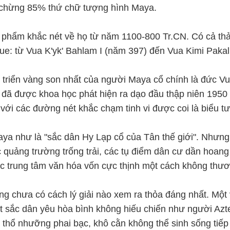
c chừng 85% thứ chữ tượng hình Maya.
c phẩm khắc nét về họ từ năm 1100-800 Tr.CN. Có cả thả
e: từ Vua K'yk' Bahlam I (năm 397) đến Vua Kimi Pakal 
triển vàng son nhất của người Maya cổ chính là đức Vua 
ã được khoa học phát hiện ra dạo đầu thập niên 1950 th
 với các đường nét khắc chạm tinh vi được coi là biểu 
aya như là "sắc dân Hy Lạp cổ của Tân thế giới". Nhưng
c quảng trường trống trải, các tụ điểm dân cư dần hoang 
ác trung tâm văn hóa vốn cực thịnh một cách không thươ
ưng chưa có cách lý giải nào xem ra thỏa đáng nhất. Mộ
 sắc dân yêu hòa bình không hiếu chiến như người Aztec
 thổ nhưỡng phai bạc, khô cằn không thể sinh sống tiếp