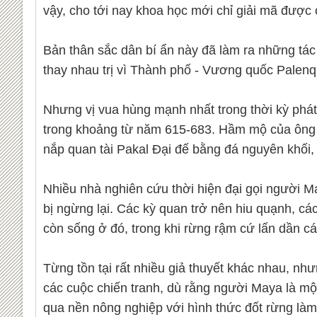
vậy, cho tới nay khoa học mới chỉ giải mã đượ
Bản thân sắc dân bí ẩn này đã làm ra những tá
thay nhau trị vì Thành phố - Vương quốc Palenqu
Nhưng vị vua hùng mạnh nhất trong thời kỳ phát 
trong khoảng từ năm 615-683. Hầm mộ của ông đ
nắp quan tài Pakal Đại đế bằng đá nguyên khối,
Nhiều nhà nghiên cứu thời hiện đại gọi người M
bị ngừng lại. Các kỳ quan trở nên hiu quạnh, cá
còn sống ở đó, trong khi rừng rậm cứ lấn dần c
Từng tồn tại rất nhiều giả thuyết khác nhau, nh
các cuộc chiến tranh, dù rằng người Maya là một
qua nền nông nghiệp với hình thức đốt rừng làm