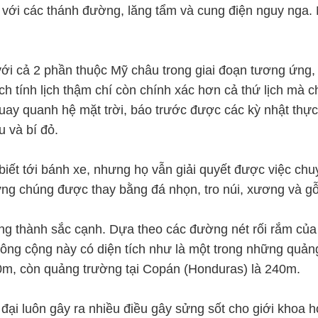
g với các thánh đường, lăng tẩm và cung điện nguy nga. 
 với cả 2 phần thuộc Mỹ châu trong giai đoạn tương ứng
ách tính lịch thậm chí còn chính xác hơn cả thứ lịch mà 
uay quanh hệ mặt trời, báo trước được các kỳ nhật thực 
u và bí đỏ.
iết tới bánh xe, nhưng họ vẫn giải quyết được việc ch
ưng chúng được thay bằng đá nhọn, tro núi, xương và gỗ 
g thành sắc cạnh. Dựa theo các đường nét rối rắm của 
ông cộng này có diện tích như là một trong những quảng
00m, còn quảng trường tại Copán (Honduras) là 240m.
ại luôn gây ra nhiều điều gây sửng sốt cho giới khoa h