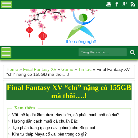
Home
»
Final Fantasy XV
»
Game
»
Tin tức
»
Final Fantasy XV
“chỉ” nặng có 155GB mà thôi….!
Final Fantasy XV “chỉ” nặng có 155GB
mà thôi….!
Xem thêm
Vật thể lạ dài 8km dưới đáy biển, có phải thành phố cổ đại?
Hướng dẫn cách muối cà chuẩn Bắc
Tạo phân trang (page navigation) cho Blogspot
Kim tự tháp Maya cổ đại bên trong có gì?