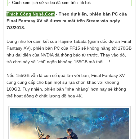
Cách xem lịch sử video đã xem trên TikTok
Thích Công Nghệ.Com
-
Theo dự kiến, phiên bản PC của
Final Fantasy XV sẽ được ra mắt trên Steam vào ngày
7/3/2018.
Đúng như lời cam kết của Hajime Tabata (giám đốc dự án Final
Fantasy XV), phiên bản PC của FF15 sẽ không nặng tới 170GB
như đại diện của NVDIA đã thông báo từ trước. Thay vào đó,
trò chơi này sẽ “chỉ” ngốn khoảng 155GB mà thôi….!
Nếu 155GB vẫn là con số quá lớn với bạn, Final Fantasy XV
cũng cung cấp cho bạn một sự lựa chọn khác với khoảng
100GB. Tuy nhiên, phiên bản “nhẹ nhàng” hơn này sẽ không
thể hoạt động ở chất lượng đồ họa 4K.