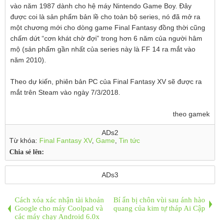
vào năm 1987 dành cho hệ máy Nintendo Game Boy. Đây
được coi là sản phẩm bản lề cho toàn bộ series, nó đã mở ra
một chương mới cho dòng game Final Fantasy đồng thời cũng
chấm dứt “cơn khát chờ đợi” trong hơn 6 năm của người hâm
mộ (sản phẩm gần nhất của series này là FF 14 ra mắt vào
năm 2010).
Theo dự kiến, phiên bản PC của Final Fantasy XV sẽ được ra
mắt trên Steam vào ngày 7/3/2018.
theo gamek
ADs2
Từ khóa:
Final Fantasy XV
,
Game
,
Tin tức
Chia sẻ lên:
ADs3
Cách xóa xác nhận tài khoản
Bí ẩn bị chôn vùi sau ánh hào
Google cho máy Coolpad và
quang của kim tự tháp Ai Cập
các máy chạy Android 6.0x