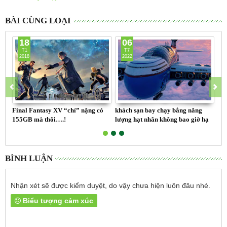
BÀI CÙNG LOẠI
18
06
T1
T7
2018
2022
Final Fantasy XV “chỉ” nặng có
khách sạn bay chạy bằng năng
chụ
155GB mà thôi….!
lượng hạt nhân không bao giờ hạ
có 
cánh
BÌNH LUẬN
Nhận xét sẽ được kiểm duyệt, do vậy chưa hiện luôn đâu nhé.
Biểu tượng cảm xúc