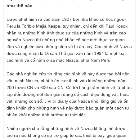
như thế nào
Được phát hiện ra vào năm 1927 bởi nhà khảo cổ học người
Peru là Toribio Mejia Xespe, tuy nhiên, chỉ đến khi Paul Kosok
nhận ra những hình ảnh thực sự của những hình vẽ trên cao
nguyên Nazca thì những nhà khảo cổ học mới thực sự quan
tâm và nghiên cứu những hình vẽ bí ẩn này. Các hình vẽ Nazca
được công nhận là Di sản Thế giới vào năm 1994 là một loạt
các hình vẽ cổ nằm ở sa mạc Nazca, phía Nam Peru.
Các nhà nghiên cứu tin rằng các hình vẽ này được tạo bởi nền
văn minh Nazca, phát triển cực thịnh vào khoảng những năm
200 trước CN và 600 sau CN. Có tới hàng trăm hình vẽ từ phức
tạp đến đường nét đơn giản dùng để cách điệu động vật, thực
vật, những con số… Vị trí địa lý của Nazca khô, lặng gió và ổn
định khiến cho những hình vẽ này được bảo quản một cách tự
nhiên khỏi những ảnh hưởng từ thời tiết.
Nhiều người cho rằng những hình vẽ Nazca không thể được
tạo ra nếu không có sự trợ giúp từ các thiết bị bay, giúp quan