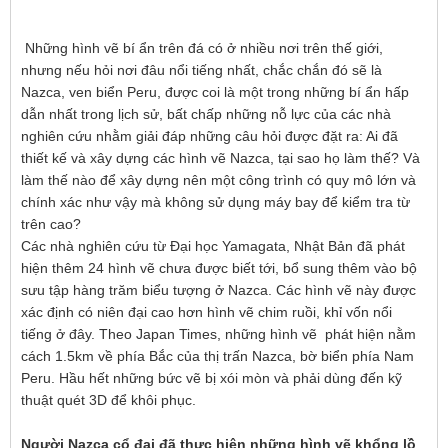
Những hình vẽ bí ẩn trên đá có ở nhiều nơi trên thế giới,
nhưng nếu hỏi nơi đâu nổi tiếng nhất, chắc chắn đó sẽ là
Nazca, ven biển Peru, được coi là một trong những bí ẩn hấp
dẫn nhất trong lịch sử, bất chấp những nỗ lực của các nhà
nghiên cứu nhằm giải đáp những câu hỏi được đặt ra: Ai đã
thiết kế và xây dựng các hình vẽ Nazca, tại sao họ làm thế? Và
làm thế nào để xây dựng nên một công trình có quy mô lớn và
chính xác như vậy mà không sử dụng máy bay để kiểm tra từ
trên cao?
Các nhà nghiên cứu từ Đại học Yamagata, Nhật Bản đã phát
hiện thêm 24 hình vẽ chưa được biết tới, bổ sung thêm vào bộ
sưu tập hàng trăm biểu tượng ở Nazca. Các hình vẽ này được
xác định có niên đại cao hơn hình vẽ chim ruồi, khỉ vốn nổi
tiếng ở đây. Theo Japan Times, những hình vẽ phát hiện nằm
cách 1.5km về phía Bắc của thị trấn Nazca, bờ biển phía Nam
Peru. Hầu hết những bức vẽ bị xói mòn và phải dùng đến kỹ
thuật quét 3D để khôi phục.
Người Nazca cổ đại đã thực hiện những hình vẽ khổng lồ