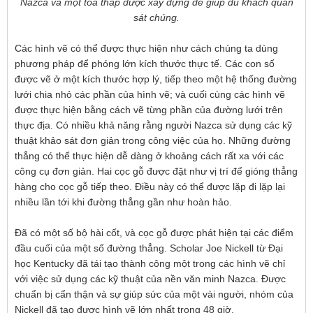
Nazca và một tòa tháp được xây dựng để giúp du khách quan
sát chúng.
Các hình vẽ có thể được thực hiện như cách chúng ta dùng
phương pháp để phóng lớn kích thước thực tế. Các con số
được vẽ ở một kích thước hợp lý, tiếp theo một hệ thống đường
lưới chia nhỏ các phần của hình vẽ; và cuối cùng các hình vẽ
được thực hiện bằng cách vẽ từng phần của đường lưới trên
thực địa. Có nhiều khả năng rằng người Nazca sử dụng các kỹ
thuật khảo sát đơn giản trong công việc của họ. Những đường
thẳng có thể thực hiện dễ dàng ở khoảng cách rất xa với các
công cụ đơn giản. Hai cọc gỗ được đặt như vị trí để gióng thẳng
hàng cho cọc gỗ tiếp theo. Điều này có thể được lặp đi lặp lại
nhiều lần tới khi đường thẳng gần như hoàn hảo.
Đã có một số bộ hài cốt, và cọc gỗ được phát hiện tại các điểm
đầu cuối của một số đường thẳng. Scholar Joe Nickell từ Đại
học Kentucky đã tái tạo thành công một trong các hình vẽ chỉ
với việc sử dụng các kỹ thuật của nền văn minh Nazca. Được
chuẩn bị cẩn thận và sự giúp sức của một vài người, nhóm của
Nickell đã tạo được hình vẽ lớn nhất trong 48 giờ.