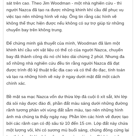
sát trên cao. Theo Jim Woodman - một nhà nghiên cứu - thì
người Nazca đã tạo ra được những khinh khí cầu để phục vụ
việc tạo nên những hình vẽ này. Ông tin rằng các hình vẽ
không thể thực hiện được nếu không có sự trợ giúp từ những
chuyến bay trên không trung.
Để chứng minh giả thuyết của mình, Woodman đã làm một
khinh khí cầu với vật liệu có thể có của người Nazca, chuyến
bay đã thành công dù nó chỉ kéo dài chừng 2 phút. Nhưng đa
số những nhà nghiên cứu đều tin rằng người Nazca đã đạt
được trình độ kỹ thuật trắc địa cao và có thể đo đạc, tính toán
và tạo ra những hình vẽ này ở ngay dưới mặt đất một cách
chính xác.
Bề mặt sa mạc Nazca vốn dư thừa lớp đá cuội ô xít sắt, khi lớp
đá sỏi này được đào đi, phần đất màu sáng dưới những đường
rãnh tương phản với vùng đất sẫm màu, tạo nên những hình
ảnh mà chúng ta thấy ngày nay. Phần lớn các hình vẽ được tạo
bởi các rãnh cạn có độ sâu từ 10 đến 15 cm. Lớp đất này chứa
một lượng vôi, khi có sương mù buổi sáng, chúng đông cứng lại