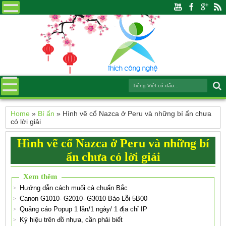
Home
»
Bí ẩn
»
Hình vẽ cổ Nazca ở Peru và những bí ẩn chưa
có lời giải
Hình vẽ cổ Nazca ở Peru và những bí
ẩn chưa có lời giải
Xem thêm
Hướng dẫn cách muối cà chuẩn Bắc
Canon G1010- G2010- G3010 Báo Lỗi 5B00
Quảng cáo Popup 1 lần/1 ngày/ 1 địa chỉ IP
Ký hiệu trên đồ nhựa, cần phải biết