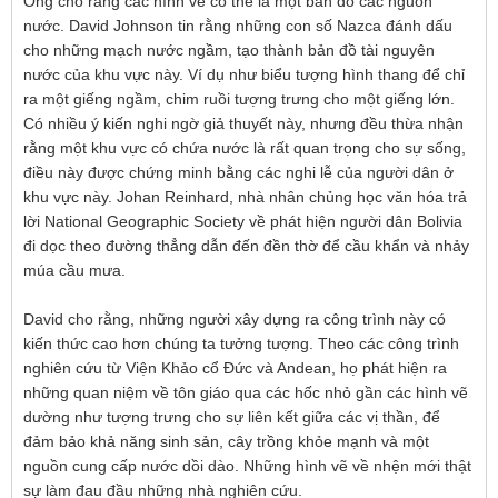
Ông cho rằng các hình vẽ có thể là một bản đồ các nguồn
nước. David Johnson tin rằng những con số Nazca đánh dấu
cho những mạch nước ngầm, tạo thành bản đồ tài nguyên
nước của khu vực này. Ví dụ như biểu tượng hình thang để chỉ
ra một giếng ngầm, chim ruồi tượng trưng cho một giếng lớn.
Có nhiều ý kiến nghi ngờ giả thuyết này, nhưng đều thừa nhận
rằng một khu vực có chứa nước là rất quan trọng cho sự sống,
điều này được chứng minh bằng các nghi lễ của người dân ở
khu vực này. Johan Reinhard, nhà nhân chủng học văn hóa trả
lời National Geographic Society về phát hiện người dân Bolivia
đi dọc theo đường thẳng dẫn đến đền thờ để cầu khẩn và nhảy
múa cầu mưa.
David cho rằng, những người xây dựng ra công trình này có
kiến thức cao hơn chúng ta tưởng tượng. Theo các công trình
nghiên cứu từ Viện Khảo cổ Đức và Andean, họ phát hiện ra
những quan niệm về tôn giáo qua các hốc nhỏ gần các hình vẽ
dường như tượng trưng cho sự liên kết giữa các vị thần, để
đảm bảo khả năng sinh sản, cây trồng khỏe mạnh và một
nguồn cung cấp nước dồi dào. Những hình vẽ về nhện mới thật
sự làm đau đầu những nhà nghiên cứu.