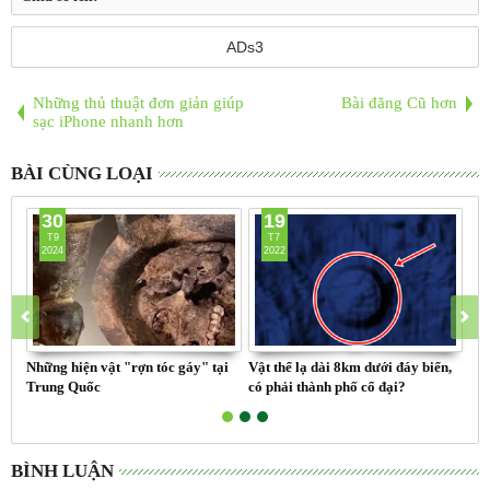
ADs3
Những thủ thuật đơn giản giúp
Bài đăng Cũ hơn
sạc iPhone nhanh hơn
BÀI CÙNG LOẠI
30
19
T9
T7
2024
2022
Những hiện vật "rợn tóc gáy" tại
Vật thể lạ dài 8km dưới đáy biển,
Van
Trung Quốc
có phải thành phố cổ đại?
họ
BÌNH LUẬN