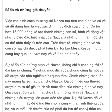
Bí ẩn và những giả thuyết
Việc xác định cách thức người Nazca tạo nên các hình vẽ có vẻ
sẽ dễ dàng hơn là việc xác định mục đích của chúng. Có tới
hơn 13.000 dòng kẻ tạo thành những con số, hình vẽ động vật,
nhưng điều đặc biệt nhất của Nazca là những hình ảnh đó chỉ
có thể nhìn thấy từ trên cao. Trên thực tế, những hình vẽ và
con số này chỉ được phát hiện khi Toribio Mejia Xespe, một phi
công bay qua khu vực này và vô tình nhìn thấy.
Sự bí ẩn của những hình vẽ Nazca không chỉ ở cách người cổ
đại tạo ra chúng. Ý nghĩa, mục đích của chúng cũng là một vấn
đề được các nhà nghiên cứu quan tâm. Chính những sự bí ẩn
này mang lại sự hấp dẫn cho Nazca. Đã có nhiều giả thuyết
được đưa ra để giải thích về mục đích của những hình vẽ này.
Giả thuyết đơn giản nhất cho rằng những hình vẽ Nazca là
những biểu tượng liên quan đến tôn giáo. Người Nazca đã vẽ
những hình này để dâng lên cho những vị thần linh thiêng của
họ, và vì thế kích thước của nó phải đủ lớn để các vị thần có