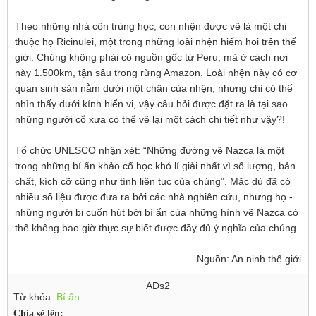
Theo những nhà côn trùng học, con nhện được vẽ là một chi
thuộc họ Ricinulei, một trong những loài nhện hiếm hoi trên thế
giới. Chúng không phải có nguồn gốc từ Peru, mà ở cách nơi
này 1.500km, tận sâu trong rừng Amazon. Loài nhện này có cơ
quan sinh sản nằm dưới một chân của nhện, nhưng chỉ có thể
nhìn thấy dưới kính hiển vi, vậy câu hỏi được đặt ra là tại sao
những người cổ xưa có thể vẽ lại một cách chi tiết như vậy?!
Tổ chức UNESCO nhận xét: “Những đường vẽ Nazca là một
trong những bí ẩn khảo cổ học khó lí giải nhất vì số lượng, bản
chất, kích cỡ cũng như tính liên tục của chúng”. Mặc dù đã có
nhiều số liệu được đưa ra bởi các nhà nghiên cứu, nhưng họ -
những người bị cuốn hút bởi bí ẩn của những hình vẽ Nazca có
thể không bao giờ thực sự biết được đầy đủ ý nghĩa của chúng.
Nguồn: An ninh thế giới
ADs2
Từ khóa:
Bí ẩn
Chia sẻ lên: