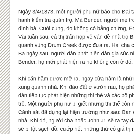
Ngày 3/4/1873, một người phụ nữ báo cho Đại t
hành kiểm tra quán trọ. Mà Bender, người mẹ tr
đình bà. Cuối cùng, do không có bằng chứng, Ed
Vài tuần sau, cả thị trấn họp về vấn đề nhà trọ
quanh vùng Drum Creek được đưa ra. Hai cha con
Ba ngày sau, người dân phát hiện đàn gia súc n
Bender, họ mới phát hiện ra họ không còn ở đó. 
Khi căn hầm được mở ra, ngay cửa hầm là những 
xung quanh nhà. Khi đào đất ở vườn rau, họ phát 
dân tiếp tục phát hiện những thi thể và các bộ p
trẻ. Một người phụ nữ bị giết nhưng thi thể còn
Cảnh sát đã dựng lại hiện trường như sau: Ban 
nhà. Khi đó, người cha hoặc John Jr. sẽ ra tay 
sẽ bị lột sạch đồ, cướp hết những thứ có giá trị