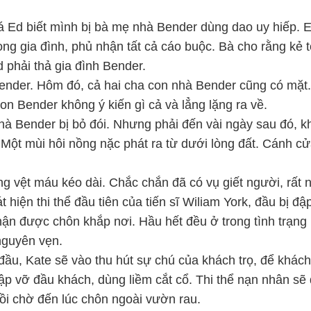
á Ed biết mình bị bà mẹ nhà Bender dùng dao uy hiếp. E
ong gia đình, phủ nhận tất cả cáo buộc. Bà cho rằng kẻ 
 phải thả gia đình Bender.
 Bender. Hôm đó, cả hai cha con nhà Bender cũng có mặt. 
 Bender không ý kiến gì cả và lẳng lặng ra về.
hà Bender bị bỏ đói. Nhưng phải đến vài ngày sau đó, 
Một mùi hôi nồng nặc phát ra từ dưới lòng đất. Cánh cửa
vệt máu kéo dài. Chắc chắn đã có vụ giết người, rất nh
hiện thi thể đầu tiên của tiến sĩ Wiliam York, đầu bị đậ
hận được chôn khắp nơi. Hầu hết đều ở trong tình trạng n
 nguyên vẹn.
đầu, Kate sẽ vào thu hút sự chú của khách trọ, để khác
đập vỡ đầu khách, dùng liềm cắt cổ. Thi thể nạn nhân sẽ
 rồi chờ đến lúc chôn ngoài vườn rau.