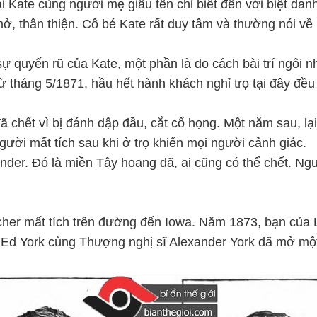
ái Kate cùng người mẹ giấu tên chỉ biết đến với biệt da
mở, thân thiện. Cô bé Kate rất duy tâm và thường nói v
 quyến rũ của Kate, một phần là do cách bài trí ngôi n
 tháng 5/1871, hầu hết hành khách nghỉ trọ tại đây đều 
chết vì bị đánh dập đầu, cắt cổ họng. Một năm sau, lại 
ười mất tích sau khi ở trọ khiến mọi người cảnh giác.
nder. Đó là miền Tây hoang dã, ai cũng có thể chết. Ngư
her mất tích trên đường đến Iowa. Năm 1873, bạn của Lo
 tá Ed York cùng Thượng nghị sĩ Alexander York đã mở một