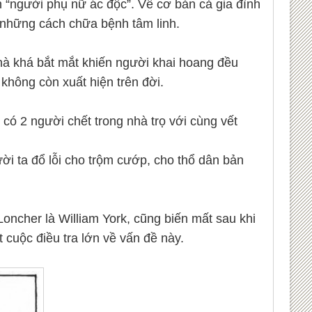
nh “người phụ nữ ác độc”. Về cơ bản cả gia đình
ề những cách chữa bệnh tâm linh.
hà khá bắt mắt khiến người khai hoang đều
không còn xuất hiện trên đời.
có 2 người chết trong nhà trọ với cùng vết
ời ta đổ lỗi cho trộm cướp, cho thổ dân bản
ncher là William York, cũng biến mất sau khi
 cuộc điều tra lớn về vấn đề này.