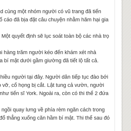
d cùng một nhóm người có vũ trang đã tiến
tố cáo đã bịa đặt câu chuyện nhằm hãm hại gia
Một quyết định sẽ lục soát toàn bộ các nhà trọ
khi hàng trăm người kéo đến khám xét nhà
 bí mật dưới gầm giường đã tiết lộ tất cả.
iều người tại đây. Người dân tiếp tục đào bới
p vỡ, cổ họng bị cắt. Lật tung cả vườn, người
hư tiến sĩ York. Ngoài ra, còn có thi thể 2 đứa
h ngồi quay lưng về phía rèm ngăn cách trong
 đổ thẳng xuống căn hầm bí mật. Thi thể sau đó