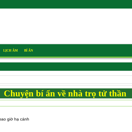
LỊCH ÂM
BÍ ẨN
Chuyện bí ẩn về nhà trọ tử thần
bao giờ hạ cánh