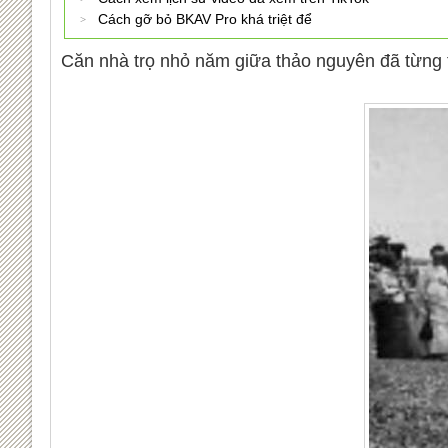
Cách gỡ bỏ BKAV Pro khá triệt để
Căn nhà trọ nhỏ năm giữa thảo nguyên đã từng t