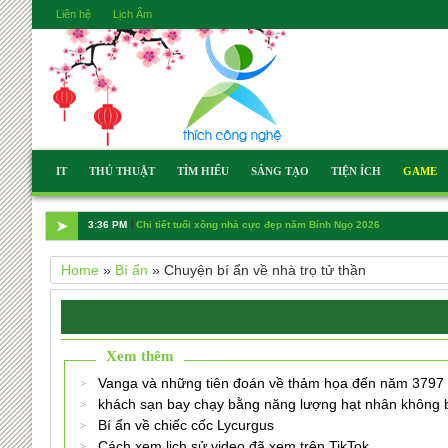
Liên hệ
Lịch Âm
IT
THỦ THUẬT
TÌM HIỂU
SÁNG TẠO
TIỆN ÍCH
GAME
➤
3:36 PM
Chi tiết tuổi xông nhà cực đẹp năm Bính Ngọ 2026
Home
»
Bí ẩn
»
Chuyện bí ẩn về nhà trọ tử thần
Xem thêm
Vanga và những tiên đoán về thảm họa đến năm 3797
khách sạn bay chạy bằng năng lượng hạt nhân không 
Bí ẩn về chiếc cốc Lycurgus
Cách xem lịch sử video đã xem trên TikTok