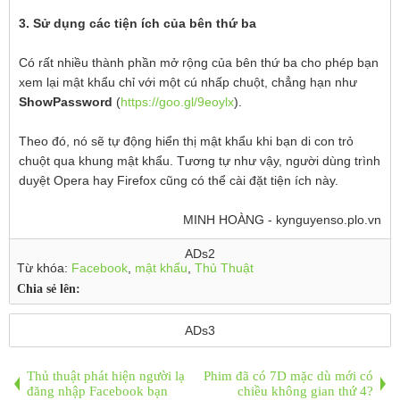
3. Sử dụng các tiện ích của bên thứ ba
Có rất nhiều thành phần mở rộng của bên thứ ba cho phép bạn
xem lại mật khẩu chỉ với một cú nhấp chuột, chẳng hạn như
ShowPassword
(
https://goo.gl/9eoylx
).
Theo đó, nó sẽ tự động hiển thị mật khẩu khi bạn di con trỏ
chuột qua khung mật khẩu. Tương tự như vậy, người dùng trình
duyệt Opera hay Firefox cũng có thể cài đặt tiện ích này.
MINH HOÀNG - kynguyenso.plo.vn
ADs2
Từ khóa:
Facebook
,
mật khẩu
,
Thủ Thuật
Chia sẻ lên:
ADs3
Thủ thuật phát hiện người lạ
Phim đã có 7D mặc dù mới có
đăng nhập Facebook bạn
chiều không gian thứ 4?