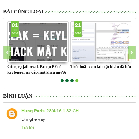
BÀI CÙNG LOẠI
01
21
T8
T4
2016
2016
Công cụ jailbreak Pangu PP có
Thủ thuật xem lại mật khẩu đã lưu
keylogger ăn cắp mật khẩu người
dùng
BÌNH LUẬN
Hung Paris
28/4/16 1:32 CH
Dm ghê vậy
Trả lời