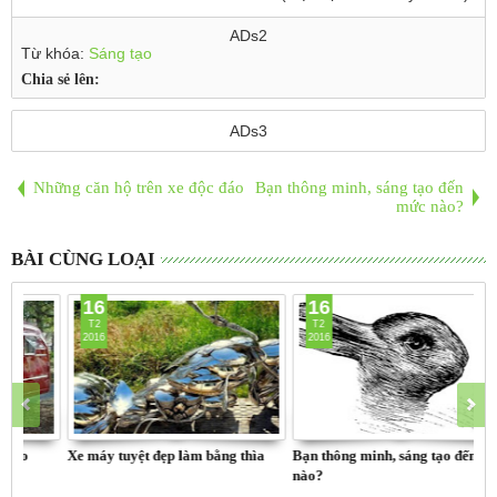
ADs2
Từ khóa:
Sáng tạo
Chia sẻ lên:
ADs3
Những căn hộ trên xe độc đáo
Bạn thông minh, sáng tạo đến
mức nào?
BÀI CÙNG LOẠI
16
16
T2
T2
2016
2016
Xe máy tuyệt đẹp làm bằng thìa
Bạn thông minh, sáng tạo đến mức
Xuấ
nào?
nhấ