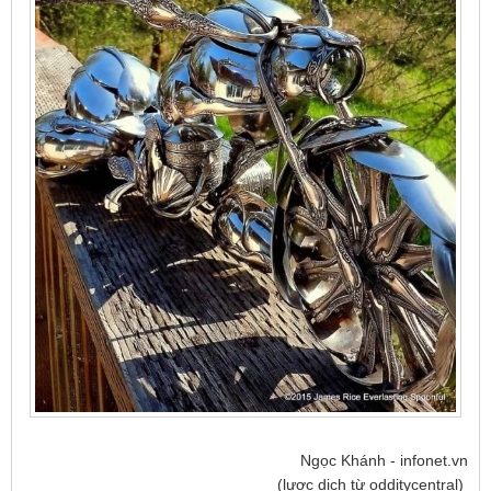
Ngọc Khánh - infonet.vn
(lược dịch từ odditycentral)