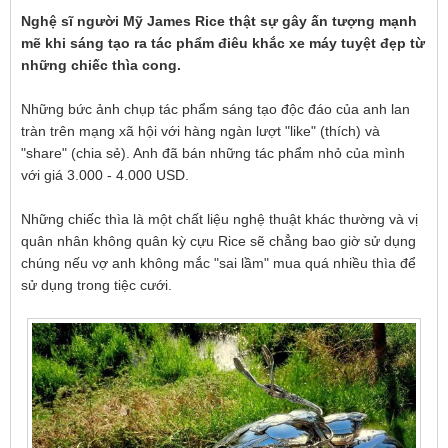
Nghệ sĩ người Mỹ James Rice thật sự gây ấn tượng mạnh
mẽ khi sáng tạo ra tác phẩm điêu khắc xe máy tuyệt đẹp từ
những chiếc thìa cong.
Những bức ảnh chụp tác phẩm sáng tạo độc đáo của anh lan
tràn trên mạng xã hội với hàng ngàn lượt "like" (thích) và
"share" (chia sẻ). Anh đã bán những tác phẩm nhỏ của mình
với giá 3.000 - 4.000 USD.
Những chiếc thìa là một chất liệu nghệ thuật khác thường và vị
quân nhân không quân kỳ cựu Rice sẽ chẳng bao giờ sử dụng
chúng nếu vợ anh không mắc "sai lầm" mua quá nhiều thìa để
sử dụng trong tiệc cưới.