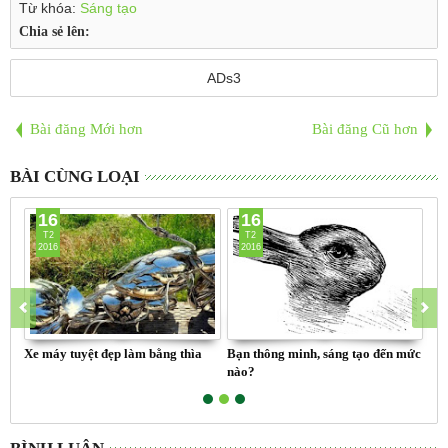
Từ khóa:
Sáng tạo
Chia sẻ lên:
ADs3
Bài đăng Mới hơn
Bài đăng Cũ hơn
BÀI CÙNG LOẠI
16
16
T2
T2
2016
2016
Xe máy tuyệt đẹp làm bằng thìa
Bạn thông minh, sáng tạo đến mức
Xuấ
nào?
nhấ