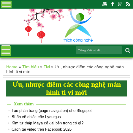
Home
»
Tìm hiểu
»
Tivi
»
Ưu, nhược điểm các công nghệ màn
hình ti vi mới
Ưu, nhược điểm các công nghệ màn
hình ti vi mới
Xem thêm
Tạo phân trang (page navigation) cho Blogspot
Bí ẩn về chiếc cốc Lycurgus
Kim tự tháp Maya cổ đại bên trong có gì?
Cách tải video trên Facebook 2026