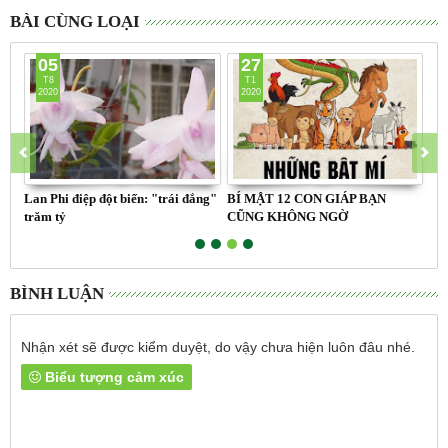
BÀI CÙNG LOẠI
05
27
T8
T1
2020
2020
Lan Phi điệp đột biến: "trái đắng"
BÍ MẬT 12 CON GIÁP BẠN
Ưu,
trăm tỷ
CŨNG KHÔNG NGỜ
màn
BÌNH LUẬN
Nhận xét sẽ được kiểm duyệt, do vậy chưa hiện luôn đâu nhé.
Biểu tượng cảm xúc