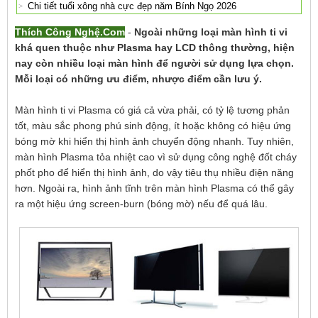
Chi tiết tuổi xông nhà cực đẹp năm Bính Ngọ 2026
Thích Công Nghệ.Com
-
Ngoài những loại màn hình ti vi
khá quen thuộc như Plasma hay LCD thông thường, hiện
nay còn nhiều loại màn hình để người sử dụng lựa chọn.
Mỗi loại có những ưu điểm, nhược điểm cần lưu ý.
Màn hình ti vi Plasma có giá cả vừa phải, có tỷ lệ tương phản
tốt, màu sắc phong phú sinh động, ít hoặc không có hiệu ứng
bóng mờ khi hiển thị hình ảnh chuyển động nhanh. Tuy nhiên,
màn hình Plasma tỏa nhiệt cao vì sử dụng công nghệ đốt cháy
phốt pho để hiển thị hình ảnh, do vậy tiêu thụ nhiều điện năng
hơn. Ngoài ra, hình ảnh tĩnh trên màn hình Plasma có thể gây
ra một hiệu ứng screen-burn (bóng mờ) nếu để quá lâu.