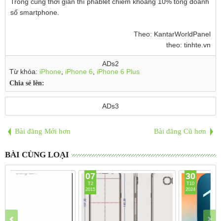
Trong cùng thời gian thì phablet chiếm khoảng 10% tổng doanh
số smartphone.
Theo: KantarWorldPanel​
theo: tinhte.vn
ADs2
Từ khóa:
iPhone
,
iPhone 6
,
iPhone 6 Plus
Chia sẻ lên:
ADs3
Bài đăng Mới hơn
Bài đăng Cũ hơn
BÀI CÙNG LOẠI
07
30
T2
T10
2015
2024