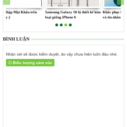
rên
Samsung Galaxy S6 lộ thiết kế kim
Khắc phục lỗi kiểm tra tài khoản
loại giống iPhone 6
và tin nhắn trên iOS 18.1
BÌNH LUẬN
Nhận xét sẽ được kiểm duyệt, do vậy chưa hiện luôn đâu nhé.
Biểu tượng cảm xúc