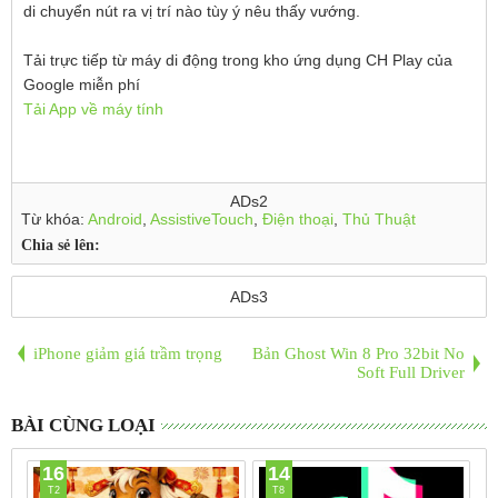
di chuyển nút ra vị trí nào tùy ý nêu thấy vướng.
Tải trực tiếp từ máy di động trong kho ứng dụng CH Play của
Google miễn phí
Tải App về máy tính
ADs2
Từ khóa:
Android
,
AssistiveTouch
,
Điện thoại
,
Thủ Thuật
Chia sẻ lên:
ADs3
iPhone giảm giá trầm trọng
Bản Ghost Win 8 Pro 32bit No
Soft Full Driver
BÀI CÙNG LOẠI
16
14
T2
T8