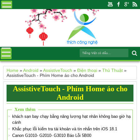
Home
»
Android
»
AssistiveTouch
»
Điện thoại
»
Thủ Thuật
»
AssistiveTouch - Phím Home ảo cho Android
AssistiveTouch - Phím Home ảo cho
Android
Xem thêm
khách sạn bay chạy bằng năng lượng hạt nhân không bao giờ hạ
cánh
Khắc phục lỗi kiểm tra tài khoản và tin nhắn trên iOS 18.1
Canon G1010- G2010- G3010 Báo Lỗi 5B00