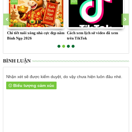
2026
2025
Chi tiết tuổi xông nhà cực đẹp năm
Cách xem lịch sử video đã xem
Ca
Bính Ngọ 2026
trên TikTok
Lỗ
BÌNH LUẬN
Nhận xét sẽ được kiểm duyệt, do vậy chưa hiện luôn đâu nhé.
Biểu tượng cảm xúc