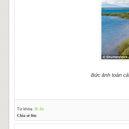
Bức ảnh toàn cản
Từ khóa:
Bí ẩn
Chia sẻ lên: