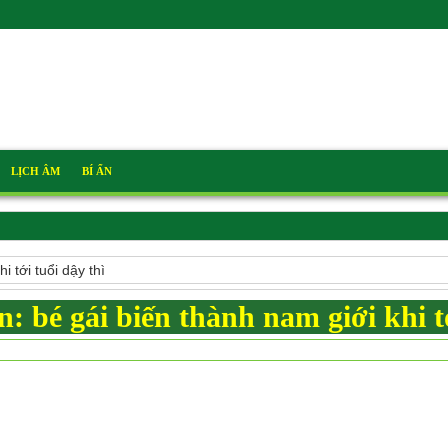
LỊCH ÂM
BÍ ẨN
i tới tuổi dậy thì
n: bé gái biến thành nam giới khi t