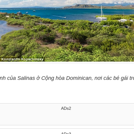
h của Salinas ở Cộng hòa Dominican, nơi các bé gái trở
ADs2
ADs3