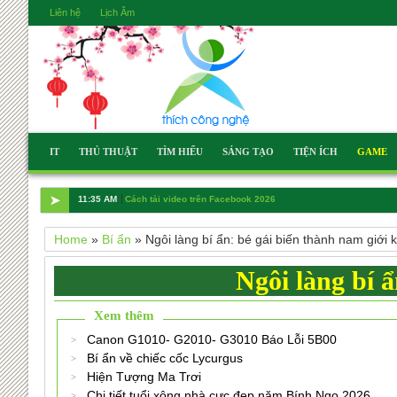
Liên hệ
Lịch Âm
IT
THỦ THUẬT
TÌM HIỂU
SÁNG TẠO
TIỆN ÍCH
GAME
➤
2:30 PM
Hướng dẫn cách muối cà chuẩn Bắc
Home
»
Bí ẩn
»
Ngôi làng bí ẩn: bé gái biến thành nam giới kh
Ngôi làng bí ẩ
Xem thêm
Canon G1010- G2010- G3010 Báo Lỗi 5B00
Bí ẩn về chiếc cốc Lycurgus
Hiện Tượng Ma Trơi
Chi tiết tuổi xông nhà cực đẹp năm Bính Ngọ 2026