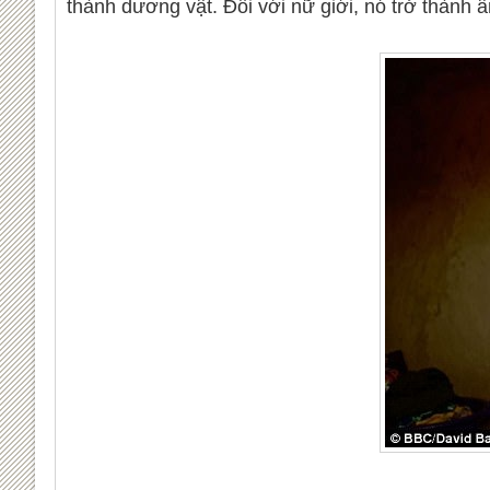
thành dương vật. Đối với nữ giới, nó trở thành â