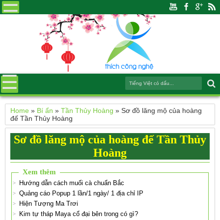
Home
»
Bí ẩn
»
Tần Thủy Hoàng
»
Sơ đồ lăng mộ của hoàng
đế Tần Thủy Hoàng
Sơ đồ lăng mộ của hoàng đế Tần Thủy
Hoàng
Xem thêm
Hướng dẫn cách muối cà chuẩn Bắc
Quảng cáo Popup 1 lần/1 ngày/ 1 địa chỉ IP
Hiện Tượng Ma Trơi
Kim tự tháp Maya cổ đại bên trong có gì?