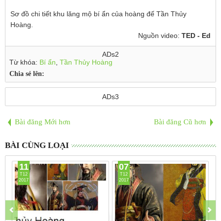
Sơ đồ chi tiết khu lăng mộ bí ẩn của hoàng đế Tần Thủy
Hoàng.
Nguồn video:
TED - Ed
ADs2
Từ khóa:
Bí ẩn
,
Tần Thủy Hoàng
Chia sẻ lên:
ADs3
Bài đăng Mới hơn
Bài đăng Cũ hơn
BÀI CÙNG LOẠI
11
07
T12
T12
2017
2017