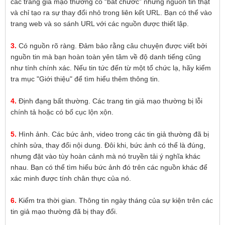
các trang giả mạo thường cố “bắt chước” những nguồn tin thật
và chỉ tạo ra sự thay đổi nhỏ trong liên kết URL. Bạn có thể vào
trang web và so sánh URL với các nguồn được thiết lập.
3.
Có nguồn rõ ràng. Đảm bảo rằng câu chuyện được viết bởi
nguồn tin mà bạn hoàn toàn yên tâm về độ danh tiếng cũng
như tính chính xác. Nếu tin tức đến từ một tổ chức lạ, hãy kiểm
tra mục "Giới thiệu" để tìm hiểu thêm thông tin.
4.
Định đạng bất thường. Các trang tin giả mạo thường bị lỗi
chính tả hoặc có bố cục lộn xộn.
5.
Hình ảnh. Các bức ảnh, video trong các tin giả thường đã bị
chỉnh sửa, thay đổi nội dung. Đôi khi, bức ảnh có thể là đúng,
nhưng đặt vào tùy hoàn cảnh mà nó truyền tải ý nghĩa khác
nhau. Bạn có thể tìm hiểu bức ảnh đó trên các nguồn khác để
xác minh được tính chân thực của nó.
6.
Kiểm tra thời gian. Thông tin ngày tháng của sự kiện trên các
tin giả mạo thường đã bị thay đổi.