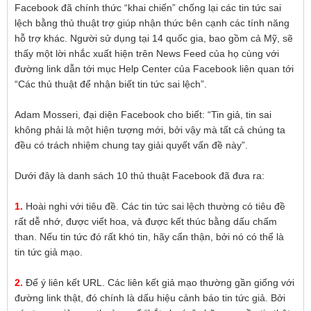
Facebook đã chính thức “khai chiến” chống lại các tin tức sai
lệch bằng thủ thuật trợ giúp nhận thức bên cạnh các tính năng
hỗ trợ khác. Người sử dụng tại 14 quốc gia, bao gồm cả Mỹ, sẽ
thấy một lời nhắc xuất hiện trên News Feed của họ cùng với
đường link dẫn tới mục Help Center của Facebook liên quan tới
“Các thủ thuật để nhận biết tin tức sai lệch”.
Adam Mosseri, đại diện Facebook cho biết: “Tin giả, tin sai
không phải là một hiện tượng mới, bởi vậy mà tất cả chúng ta
đều có trách nhiệm chung tay giải quyết vấn đề này”.
Dưới đây là danh sách 10 thủ thuật Facebook đã đưa ra:
1.
Hoài nghi với tiêu đề. Các tin tức sai lệch thường có tiêu đề
rất dễ nhớ, được viết hoa, và được kết thúc bằng dấu chấm
than. Nếu tin tức đó rất khó tin, hãy cẩn thận, bởi nó có thể là
tin tức giả mạo.
2.
Để ý liên kết URL. Các liên kết giả mạo thường gần giống với
đường link thật, đó chính là dấu hiệu cảnh báo tin tức giả. Bởi