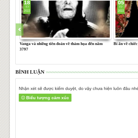
18
05
T7
T7
2022
2022
thành phố
Vanga và những tiên đoán về thảm họa đến năm
Bí ẩn về chiế
3797
BÌNH LUẬN
Nhận xét sẽ được kiểm duyệt, do vậy chưa hiện luôn đâu nh
Biểu tượng cảm xúc