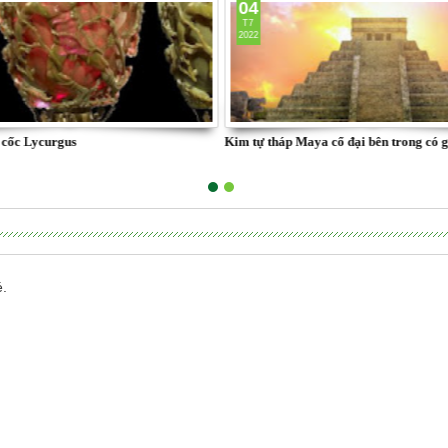
04
T7
2022
c cốc Lycurgus
Kim tự tháp Maya cổ đại bên trong có g
é.