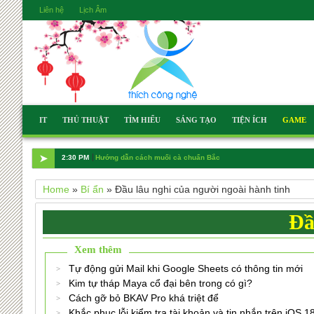
Liên hệ
Lịch Âm
IT
THỦ THUẬT
TÌM HIỂU
SÁNG TẠO
TIỆN ÍCH
GAME
➤
2:30 PM
Hướng dẫn cách muối cà chuẩn Bắc
Home
»
Bí ẩn
»
Đầu lâu nghi của người ngoài hành tinh
Đầ
Xem thêm
Tự động gửi Mail khi Google Sheets có thông tin mới
Kim tự tháp Maya cổ đại bên trong có gì?
Cách gỡ bỏ BKAV Pro khá triệt để
Khắc phục lỗi kiểm tra tài khoản và tin nhắn trên iOS 1