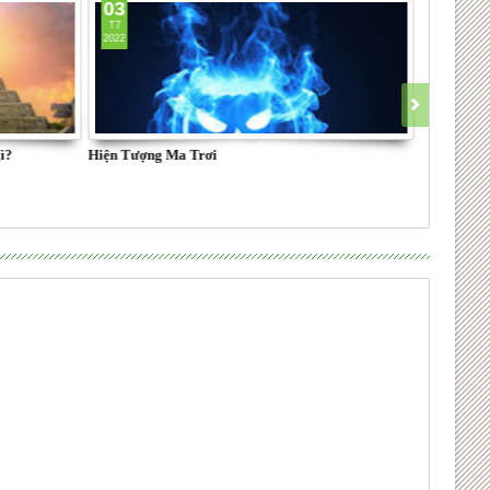
03
T7
2022
ì?
Hiện Tượng Ma Trơi