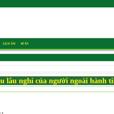
LỊCH ÂM
BÍ ẨN
u lâu nghi của người ngoài hành t
8.1