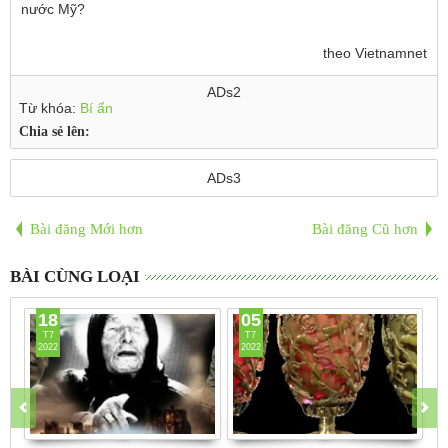
nước Mỹ?
theo Vietnamnet
ADs2
Từ khóa:
Bí ẩn
Chia sẻ lên:
ADs3
Bài đăng Mới hơn
Bài đăng Cũ hơn
BÀI CÙNG LOẠI
18
05
T7
T7
2022
2022