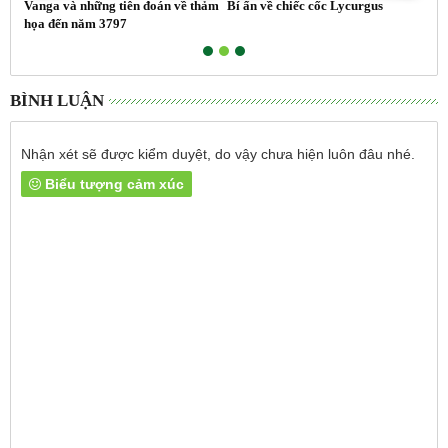
n,
Vanga và những tiên đoán về thảm
Bí ẩn về chiếc cốc Lycurgus
Kim
họa đến năm 3797
tro
BÌNH LUẬN
Nhận xét sẽ được kiểm duyệt, do vậy chưa hiện luôn đâu nhé.
Biểu tượng cảm xúc