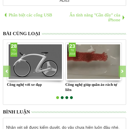
ADs3
Phân biệt các cổng USB
Ẩn tính năng "Gần đây" của
iPhone
BÀI CÙNG LOẠI
28
23
T5
T8
2016
2016
Công nghệ với xe đạp
Công nghệ giúp quần áo rách tự
Vì 
liền
ch
BÌNH LUẬN
Nhận xét sẽ được kiểm duyệt, do vậy chưa hiện luôn đâu nhé.