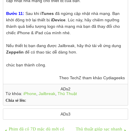
cập nhật nhà mạng cho thiết bị của bạn.
Bước 11:
Sau khi
iTunes
đã ngừng cập nhật nhà mạng. Bạn
khởi động trở lại thiết bị
iDevice
. Lúc này, hãy chiêm ngưỡng
thành quả biểu tượng logo nhà mạng mà bạn đã thay đổi cho
chiếc iPhone & iPad của mình nhé.
Nếu thiết bị bạn đang được Jailbreak, hãy thử tải về ứng dụng
Zeppelin
để có thao tác dễ dàng hơn.
chúc bạn thành công.
Theo TechZ tham khảo Cydiageeks
ADs2
Từ khóa:
iPhone
,
Jailbreak
,
Thủ Thuật
Chia sẻ lên:
ADs3
Phim đã có 7D mặc dù mới có
Thủ thuật giúp sạc nhanh