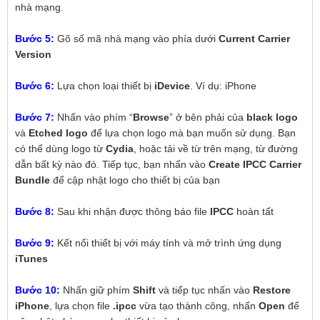
nhà mạng.
Bước 5:
Gõ số mã nhà mạng vào phía dưới
Current Carrier
Version
Bước 6:
Lựa chọn loại thiết bị
iDevice
. Ví dụ: iPhone
Bước 7:
Nhấn vào phím “
Browse
” ở bên phải của
black logo
và
Etched logo
để lựa chọn logo mà bạn muốn sử dụng. Bạn
có thể dùng logo từ
Cydia
, hoặc tải về từ trên mạng, từ đường
dẫn bất kỳ nào đó. Tiếp tục, bạn nhấn vào
Create IPCC Carrier
Bundle
để cập nhật logo cho thiết bị của bạn
Bước 8:
Sau khi nhận được thông báo file
IPCC
hoàn tất
Bước 9:
Kết nối thiết bị với máy tính và mở trình ứng dụng
iTunes
Bước 10:
Nhấn giữ phím
Shift
và tiếp tục nhấn vào
Restore
iPhone
, lựa chọn file
.ipcc
vừa tạo thành công, nhấn
Open
để