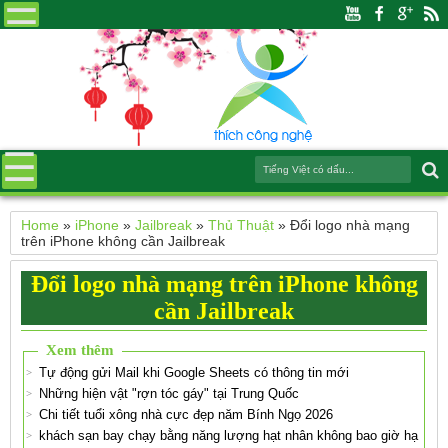
Home
»
iPhone
»
Jailbreak
»
Thủ Thuật
»
Đổi logo nhà mạng
trên iPhone không cần Jailbreak
Đổi logo nhà mạng trên iPhone không
cần Jailbreak
Xem thêm
Tự động gửi Mail khi Google Sheets có thông tin mới
Những hiện vật "rợn tóc gáy" tại Trung Quốc
Chi tiết tuổi xông nhà cực đẹp năm Bính Ngọ 2026
khách sạn bay chạy bằng năng lượng hạt nhân không bao giờ hạ