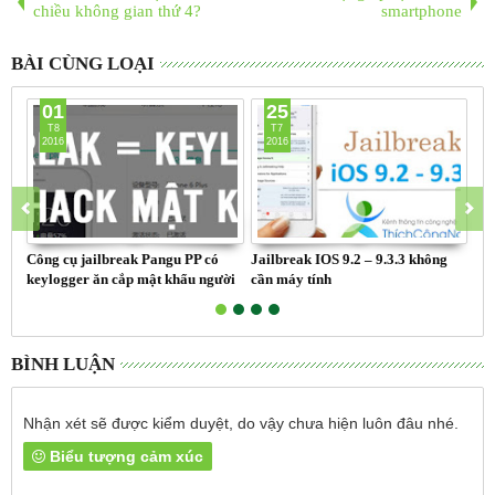
chiều không gian thứ 4?
smartphone
BÀI CÙNG LOẠI
01
25
T8
T7
2016
2016
Công cụ jailbreak Pangu PP có
Jailbreak IOS 9.2 – 9.3.3 không
Đổi
keylogger ăn cắp mật khẩu người
cần máy tính
khô
dùng
BÌNH LUẬN
Nhận xét sẽ được kiểm duyệt, do vậy chưa hiện luôn đâu nhé.
Biểu tượng cảm xúc