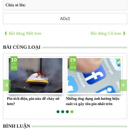
Chia sẻ lên:
ADs3
Bài đăng Mới hơn
Bài đăng Cũ hơn
BÀI CÙNG LOẠI
10
29
T7
T7
2025
2016
Pin tích điện, pin nào dễ cháy nổ
Những ứng dụng ảnh hưởng hiệu
hơn?
suất và gây tốn pin nhất trên
Android
BÌNH LUẬN