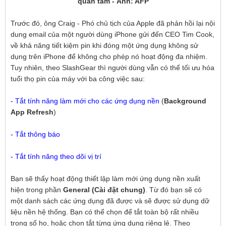
quan tâm - Ảnh: AFP
Trước đó, ông Craig - Phó chủ tịch của Apple đã phản hồi lại nội
dung email của một người dùng iPhone gửi đến CEO Tim Cook,
về khả năng tiết kiệm pin khi đóng một ứng dụng không sử
dụng trên iPhone để không cho phép nó hoạt động đa nhiệm.
Tuy nhiên, theo SlashGear thì người dùng vẫn có thể tối ưu hóa
tuổi thọ pin của máy với ba công việc sau:
- Tắt tính năng làm mới cho các ứng dụng nền
(
Background
App Refresh
)
- Tắt thông báo
- Tắt tính năng theo dõi vị trí
Bạn sẽ thấy hoạt động thiết lập làm mới ứng dụng nền xuất
hiện trong phần
General (Cài đặt chung)
. Từ đó bạn sẽ có
một danh sách các ứng dụng đã được và sẽ được sử dụng dữ
liệu nền hệ thống. Bạn có thể chọn để tắt toàn bộ rất nhiều
trong số họ, hoặc chọn tắt từng ứng dụng riêng lẻ. Theo