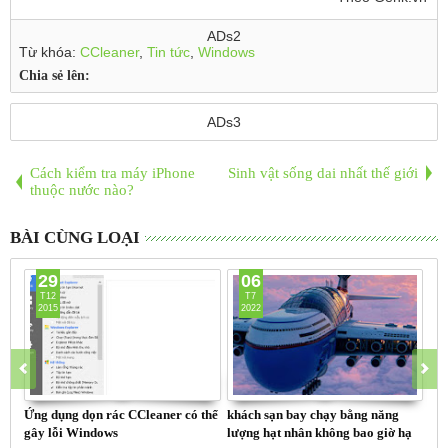
ADs2
Từ khóa:
CCleaner
,
Tin tức
,
Windows
Chia sẻ lên:
ADs3
Cách kiểm tra máy iPhone
Sinh vật sống dai nhất thế giới
thuộc nước nào?
BÀI CÙNG LOẠI
29
06
T12
T7
2015
2022
Ứng dụng dọn rác CCleaner có thể
khách sạn bay chạy bằng năng
chụ
gây lỗi Windows
lượng hạt nhân không bao giờ hạ
có 