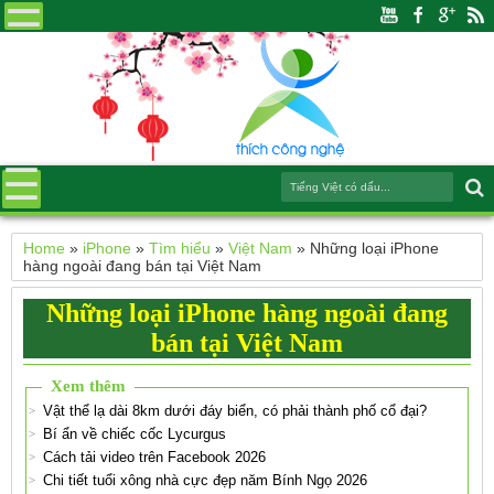
Home
»
iPhone
»
Tìm hiểu
»
Việt Nam
»
Những loại iPhone
hàng ngoài đang bán tại Việt Nam
Những loại iPhone hàng ngoài đang
bán tại Việt Nam
Xem thêm
Vật thể lạ dài 8km dưới đáy biển, có phải thành phố cổ đại?
Bí ẩn về chiếc cốc Lycurgus
Cách tải video trên Facebook 2026
Chi tiết tuổi xông nhà cực đẹp năm Bính Ngọ 2026