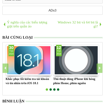
ADs3
Ý nghĩa của các biểu tượng
Windows 32 bit và 64 bit là
giặt trên quần áo
gì?
BÀI CÙNG LOẠI
30
12
T10
T12
2024
2018
Khắc phục lỗi kiểm tra tài khoản
Thủ thuật dùng iPhone khi hỏng
Qu
và tin nhắn trên iOS 18.1
phím Home, phím nguồn
BÌNH LUẬN