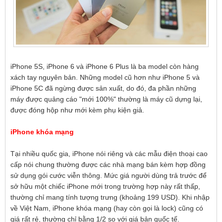
iPhone 5S, iPhone 6 và iPhone 6 Plus là ba model còn hàng
xách tay nguyên bản. Những model cũ hơn như iPhone 5 và
iPhone 5C đã ngừng được sản xuất, do đó, đa phần những
máy được quảng cáo "mới 100%" thường là máy cũ dựng lại,
được đóng hộp như mới kèm phụ kiện giả.
iPhone khóa mạng
Tại nhiều quốc gia, iPhone nói riêng và các mẫu điện thoại cao
cấp nói chung thường được các nhà mạng bán kèm hợp đồng
sử dụng gói cước viễn thông. Mức giá người dùng trả trước để
sở hữu một chiếc iPhone mới trong trường hợp này rất thấp,
thường chỉ mang tính tượng trưng (khoảng 199 USD). Khi nhập
về Việt Nam, iPhone khóa mạng (hay còn gọi là lock) cũng có
giá rất rẻ, thường chỉ bằng 1/2 so với giá bản quốc tế.