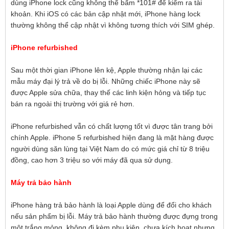
dùng iPhone lock cũng không thể bấm *101# để kiểm ra tài
khoản. Khi iOS có các bản cập nhật mới, iPhone hàng lock
thường không thể cập nhật vì không tương thích với SIM ghép.
iPhone refurbished
Sau một thời gian iPhone lên kệ, Apple thường nhận lại các
mẫu máy đại lý trả về do bị lỗi. Những chiếc iPhone này sẽ
được Apple sửa chữa, thay thế các linh kiện hỏng và tiếp tục
bán ra ngoài thị trường với giá rẻ hơn.
iPhone refurbished vẫn có chất lượng tốt vì được tân trang bởi
chính Apple. iPhone 5 refurbished hiện đang là mặt hàng được
người dùng săn lùng tại Việt Nam do có mức giá chỉ từ 8 triệu
đồng, cao hơn 3 triệu so với máy đã qua sử dụng.
Máy trả bảo hành
iPhone hàng trả bảo hành là loại Apple dùng để đổi cho khách
nếu sản phẩm bị lỗi. Máy trả bảo hành thường được đựng trong
một trắng mỏng, không đi kèm phụ kiện, chưa kích hoạt nhưng