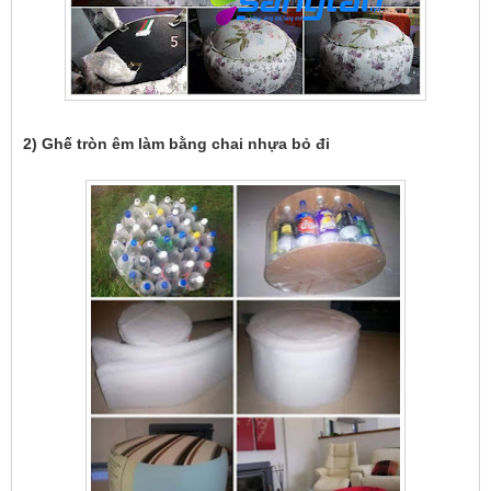
2) Ghế tròn êm làm bằng chai nhựa bỏ đi