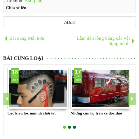
Từ khóa:
Sáng tạo
Chia sẻ lên:
ADs3
Bài đăng Mới hơn
Làm đèn lồng bằng các vật
dụng bỏ đi
BÀI CÙNG LOẠI
18
17
T1
T2
2017
2016
Các kiểu tóc nam đi chơi tết
Những căn hộ trên xe độc đáo
Xe 