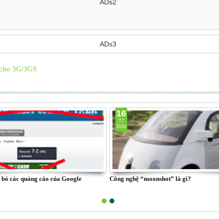
ADs2
ADs3
6 cho 3G/3GS
16
T7
2016
i bỏ các quảng cáo của Google
Công nghệ “moonshot” là gì?