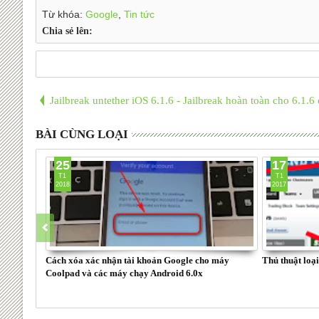
Từ khóa:
Google
,
Tin tức
Chia sẻ lên:
Jailbreak untether iOS 6.1.6 - Jailbreak hoàn toàn cho 6.1.
BÀI CÙNG LOẠI
25
17
T1
T1
2018
2017
Cách xóa xác nhận tài khoản Google cho máy
Thủ thuật loạ
Coolpad và các máy chạy Android 6.0x