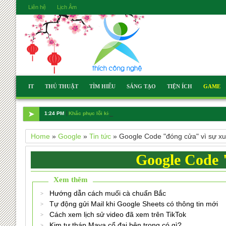
Liên hệ
Lịch Âm
IT
THỦ THUẬT
TÌM HIỂU
SÁNG TẠO
TIỆN ÍCH
GAME
➤
1:24 PM
Khắc phục lỗi kiểm tra tài khoản và tin nhắn trên iOS 18.1
Home
»
Google
»
Tin tức
»
Google Code "đóng cửa" vì sự xuấ
Google Code "
Xem thêm
Hướng dẫn cách muối cà chuẩn Bắc
Tự động gửi Mail khi Google Sheets có thông tin mới
Cách xem lịch sử video đã xem trên TikTok
Kim tự tháp Maya cổ đại bên trong có gì?