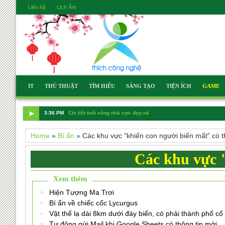
Liên hệ
Lịch Âm
IT
THỦ THUẬT
TÌM HIỂU
SÁNG TẠO
TIỆN ÍCH
GAME
➤
3:36 PM
Chi tiết tuổi xông nhà cực đẹp năm Bính Ngọ 2026
Home
»
Bí ẩn
»
Các khu vực "khiến con người biến mất" có th
Các khu vực "
Xem thêm
Hiện Tượng Ma Trơi
Bí ẩn về chiếc cốc Lycurgus
Vật thể lạ dài 8km dưới đáy biển, có phải thành phố cổ
Tự động gửi Mail khi Google Sheets có thông tin mới