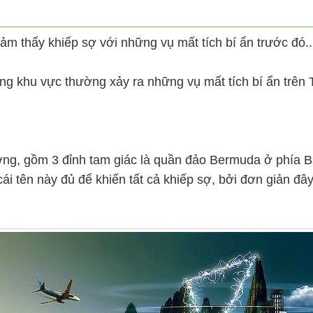
m thấy khiếp sợ với những vụ mất tích bí ẩn trước đó..
g khu vực thường xảy ra những vụ mất tích bí ẩn trên 
g, gồm 3 đỉnh tam giác là quần đảo Bermuda ở phía Bắ
cái tên này đủ để khiến tất cả khiếp sợ, bởi đơn giản đâ