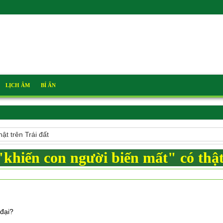
LỊCH ÂM
BÍ ẨN
ật trên Trái đất
khiến con người biến mất" có thật
 đại?