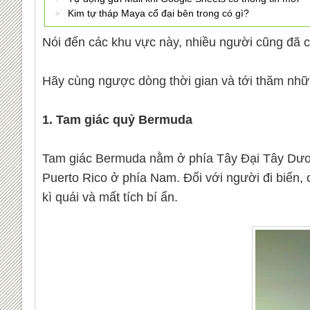
Kim tự tháp Maya cổ đại bên trong có gì?
Nói đến các khu vực này, nhiều người cũng đã cả
Hãy cùng ngược dòng thời gian và tới thăm nhữn
1. Tam giác quỷ Bermuda
Tam giác Bermuda nằm ở phía Tây Đại Tây Dươn
Puerto Rico ở phía Nam. Đối với người đi biển, 
kì quái và mất tích bí ẩn.