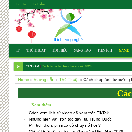
Liên hệ
Lịch Âm
IT
THỦ THUẬT
TÌM HIỂU
SÁNG TẠO
TIỆN ÍCH
GAME
➤
11:35 AM
Cách tải video trên Facebook 2026
Home
»
hướng dẫn
»
Thủ Thuật
»
Cách chụp ảnh tự sướng
Các
Xem thêm
Cách xem lịch sử video đã xem trên TikTok
Những hiện vật "rợn tóc gáy" tại Trung Quốc
Pin tích điện, pin nào dễ cháy nổ hơn?
Chi tiết tuổi xông nhà cực đẹp năm Bính Ngọ 2026