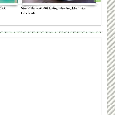
OS 9
Năm điều tuyệt đối không nên công khai trên
Hướng dẫn 
Facebook
package inf
7.0.x