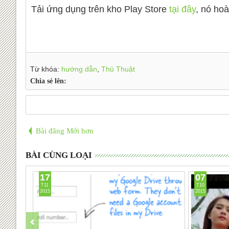
Tải ứng dụng trên kho Play Store
tại đây
, nó hoà
Từ khóa:
hướng dẫn
,
Thủ Thuật
Chia sẻ lên:
Bài đăng Mới hơn
BÀI CÙNG LOẠI
17
07
T11
T10
2015
2015