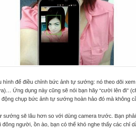
hu hình để điều chỉnh bức ảnh tự sướng: nó theo dõi xe
hơn nữa)… Ứng dụng này cũng sẽ nói bạn hãy “cười lên đi”
tự động chụp bức ảnh tự sướng hoàn hảo đó mà không cầ
ự sướng sẽ lâu hơn so với dùng camera trước. Bạn phả
i đông người, ồn ào, bạn có thể khó nghe thấy các chỉ d