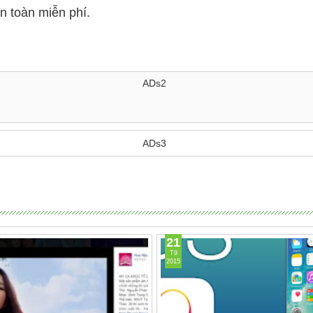
n toàn miễn phí.
ADs2
ADs3
21
T9
2015