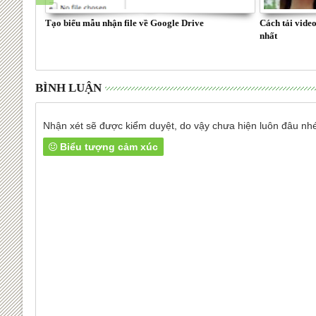
Tạo biểu mẫu nhận file về Google Drive
Cách tải video
nhất
BÌNH LUẬN
Nhận xét sẽ được kiểm duyệt, do vậy chưa hiện luôn đâu nh
Biểu tượng cảm xúc