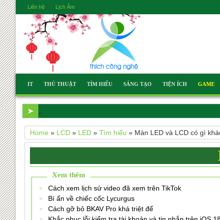
Liên hệ
Lịch Âm
IT
THỦ THUẬT
TÌM HIỂU
SÁNG TẠO
TIỆN ÍCH
GAME
➤
2:30 PM
Hướng dẫn cách muối cà chuẩn Bắc
Home
»
LCD
»
LED
»
Tìm hiểu
»
Màn LED và LCD có gì khá
Xem thêm
Cách xem lịch sử video đã xem trên TikTok
Bí ẩn về chiếc cốc Lycurgus
Cách gỡ bỏ BKAV Pro khá triệt để
Khắc phục lỗi kiểm tra tài khoản và tin nhắn trên iOS 1