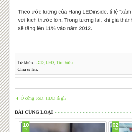
Theo ước lượng của Hãng LEDinside, tỉ lệ “xâm
với kích thước lớn. Trong tương lai, khi giá th
sẽ tăng lên 11% vào năm 2012.
Từ khóa:
LCD
,
LED
,
Tìm hiểu
Chia sẻ lên:
Ổ cứng SSD, HDD là gì?
BÀI CÙNG LOẠI
10
02
T7
T10