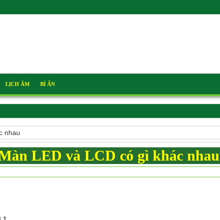
LỊCH ÂM
BÍ ẨN
c nhau
Màn LED và LCD có gì khác nhau
8.1