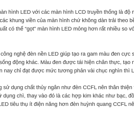
h màn hình LED với các màn hình LCD truyền thống là đ
 các khung viền của màn hình chứ không dàn trải theo 
t có thể “gọt” màn hình LED mỏng hơn rất nhiều so vớ
công nghệ đèn nền LED giúp tạo ra gam màu đen cực s
 sống động khác. Màu đen được tái hiện chân thực, tạo 
ện nay chỉ đạt được mức tương phản vài chục nghìn thì
 sử dụng chất thủy ngân như đèn CCFL nên thân thiện v
dụng chì, thay vào đó là các hợp kim khác như bạc, đồng
 LED tiêu thụ ít điện năng hơn đèn huỳnh quang CCFL n