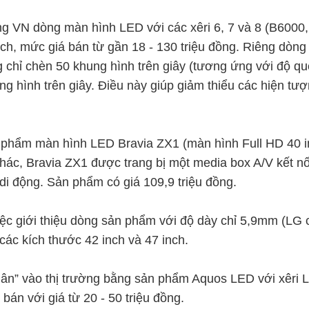
ường VN dòng màn hình LED với các xêri 6, 7 và 8 (B600
 inch, mức giá bán từ gần 18 - 130 triệu đồng. Riêng dòn
g chỉ chèn 50 khung hình trên giây (tương ứng với độ qu
g hình trên giây. Điều này giúp giảm thiểu các hiện tư
ản phẩm màn hình LED Bravia ZX1 (màn hình Full HD 40 i
c, Bravia ZX1 được trang bị một media box A/V kết nối
di động. Sản phẩm có giá 109,9 triệu đồng.
iệc giới thiệu dòng sản phẩm với độ dày chỉ 5,9mm (LG c
các kích thước 42 inch và 47 inch.
hân” vào thị trường bằng sản phẩm Aquos LED với xêri
bán với giá từ 20 - 50 triệu đồng.