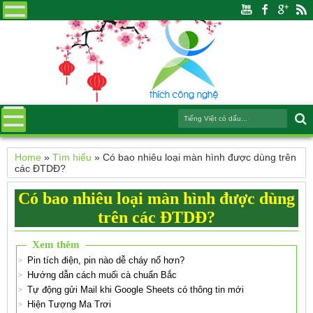
Home
»
Tìm hiểu
»
Có bao nhiêu loại màn hình được dùng trên
các ĐTDĐ?
Có bao nhiêu loại màn hình được dùng
trên các ĐTDĐ?
Xem thêm
Pin tích điện, pin nào dễ cháy nổ hơn?
Hướng dẫn cách muối cà chuẩn Bắc
Tự động gửi Mail khi Google Sheets có thông tin mới
Hiện Tượng Ma Trơi