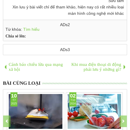
Sưu tầm
Xin lưu ý bài viết chỉ để tham khảo, hiện nay có rất nhiều loại
màn hình công nghệ mới khác
ADs2
Từ khóa:
Tìm hiểu
Chia sẻ lên:
ADs3
Cảnh báo chiêu lừa qua mạng
Khi mua điện thoại di động
xã hội
phải lưu ý những gì?
BÀI CÙNG LOẠI
10
02
T7
T10
2025
2024