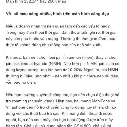
Màn hình 262,144 hay 260K màu
Với số màu càng nhiều, hình trên màn hình càng đẹp
Nếu là doanh nhân thì nên quan tâm đến các yếu tố nào?
Trong máy điện thoại thời gian đàm thoại luôn ghi rõ, thời gian
này còn phụ thuộc vào mạng. Thường thì thời gian đàm thoại
thực tế không đúng như thông báo của nhà sản xuất.
Khi mua, bạn nên chọn loại pin lithium-ion (li-ion), thay vì chọn
pin nickelmetal-hydride (NiMH). Nhẹ hơn pin NiMH, pin li-ion có
dung lượng tương ứng lớn hơn từ 10-20%. Ngoài ra, pin NiMH
thường bị "hiệu ứng nhớ" - nên nhiều khi pin chưa nạp đủ điện,
vẫn báo no điện.
Nếu bạn thường xuyên đi công tác, bạn nên chọn điện thoại hỗ
trợ roaming (chuyển vùng). Hiện nay, hai mạng MobiFone và
Vinaphone đều hỗ trợ chuyển vùng tự động, tuy nhiên, chỉ áp
dụng với các thuê bao trả sau. Khi mang điện thoại đi nước
ngoài, bạn nên xem máy của bạn hoạt động được trên mấy
băng tần. Châu Âu sử dụng băng tần GSM 800, châu Á thì