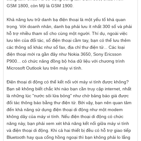
GSM 1800, còn Mỹ là GSM 1900.
Khả năng lưu trữ danh bạ điện thoại là một yếu tố khá quan
trọng. Với doanh nhân, danh bạ phải lưu ít nhất 300 số và phải
hỗ trợ nhiều tham số cho cùng một người. Thí dụ, ngoài việc
lưu tên của đối tác, số điện thoại cầm tay, bạn có thể lưu thêm
các thông số khác như số fax, địa chỉ thư điện tử... Các loại
điện thoại mới ra gần đây như Nokia 3650, Sony Ericsson
P900... có chức năng đồng bộ hóa dữ liệu với chương trình
Microsoft Outlook lưu trên máy vi tính.
Điện thoại di động có thể kết nối với máy vi tính được không?
Bạn sẽ không biết chắc khi nào bạn cần truy cập internet, nhất
là những lúc "nước sôi lửa bỏng" như chờ bảng báo giá được
đối tác thông báo bằng thư điện tử. Bởi vậy, bạn nên quan tâm
đến khả năng sử dụng điện thoại di động như một modem
không dây của máy vi tính. Nếu điện thoại di động có chức
năng này, bạn phải xem xét khả năng kết nối giữa máy vi tính
và điện thoại di động. Khi cả hai thiết bị đều có hỗ trợ giao tiếp
Bluetooth hay qua cổng hồng ngoại thì bạn không phải lo lắng