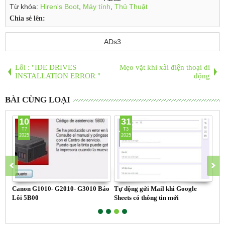
Từ khóa:
Hiren's Boot
,
Máy tính
,
Thủ Thuật
Chia sẻ lên:
ADs3
Lỗi : "IDE DRIVES
Mẹo vặt khi xài điện thoại di
INSTALLATION ERROR "
động
BÀI CÙNG LOẠI
10
31
T7
T3
2025
2025
Canon G1010- G2010- G3010 Báo
Tự động gửi Mail khi Google
Thủ
Lỗi 5B00
Sheets có thông tin mới
má