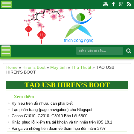
Home
»
Hiren's Boot
»
Máy tính
»
Thủ Thuật
»
TẠO USB
HIREN’S BOOT
TẠO USB HIREN’S BOOT
Xem thêm
Ký hiệu trên đồ nhựa, cần phải biết
Tạo phân trang (page navigation) cho Blogspot
Canon G1010- G2010- G3010 Báo Lỗi 5B00
Khắc phục lỗi kiểm tra tài khoản và tin nhắn trên iOS 18.1
Vanga và những tiên đoán về thảm họa đến năm 3797