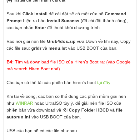
(4)
Install để tiến hành cài đặt.
Sau khi
Click Install
để cài đặt sẽ có một cửa sổ
Command
Prompt
hiện ra báo
Install Success
(đã cài đặt thành công),
các bạn nhấn
Enter
để thoát khỏi chương trình.
Vào nơi giải nén file
Grub4dos.zip
vừa Down về khi nãy, Copy
các file sau:
grldr
và
menu.lst
vào USB BOOT của bạn.
B4:
Tìm và download file ISO của Hiren's Boot ra: (vào Google
mà search Hiren Boot nhá)
Các bạn có thể tải các phiên bản hiren's boot
tại đây
Khi tải về xong, các bạn có thể dùng các phần mềm giải nén
như
WINRAR
hoặc UltraISO tùy ý, để giải nén file ISO của
phiên bản vừa download về rồi
Copy Folder HBCD
và
file
autorun.inf
vào USB BOOT của bạn.
USB của bạn sẽ có các file như sau: