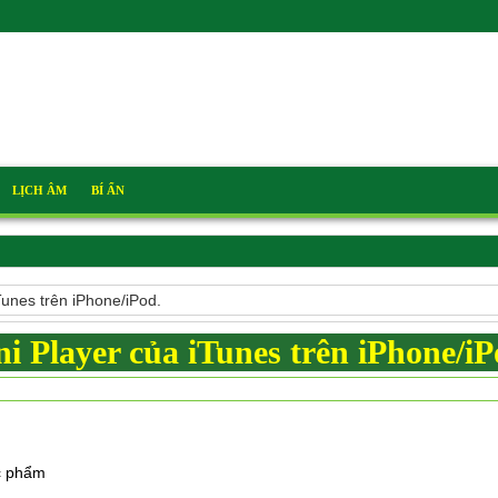
LỊCH ÂM
BÍ ẨN
Tunes trên iPhone/iPod.
i Player của iTunes trên iPhone/iP
c phẩm