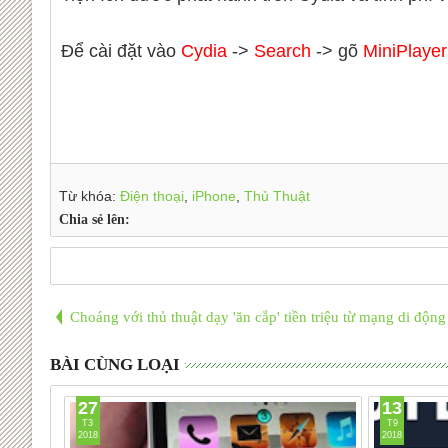
Để cài đặt vào
Cydia
->
Search
-> gõ
MiniPlaye
Từ khóa:
Điện thoại
,
iPhone
,
Thủ Thuật
Chia sẻ lên:
Choáng với thủ thuật dạy 'ăn cắp' tiền triệu từ mạng di động
BÀI CÙNG LOẠI
27
13
T3
T9
2018
2018