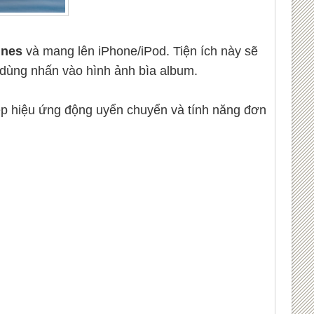
unes
và mang lên iPhone/iPod. Tiện ích này sẽ
 dùng nhấn vào hình ảnh bìa album.
đẹp hiệu ứng động uyển chuyển và tính năng đơn