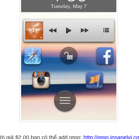
với giá $2.00 bạn có thể add repo:
http://repo.insanelyi.