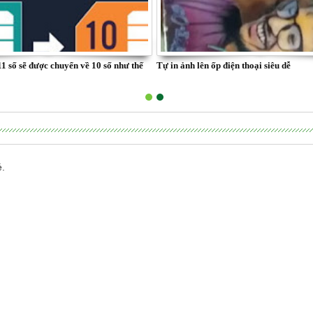
11 số sẽ được chuyển về 10 số như thế
Tự in ảnh lên ốp điện thoại siêu dễ
é.