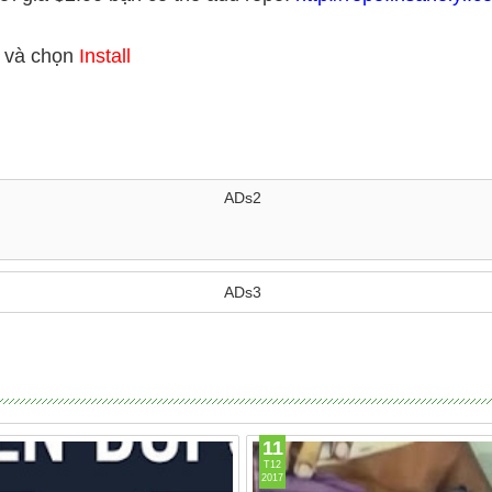
r
và chọn
Install
ADs2
ADs3
11
T12
2017