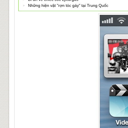
Những hiện vật "rợn tóc gáy" tại Trung Quốc