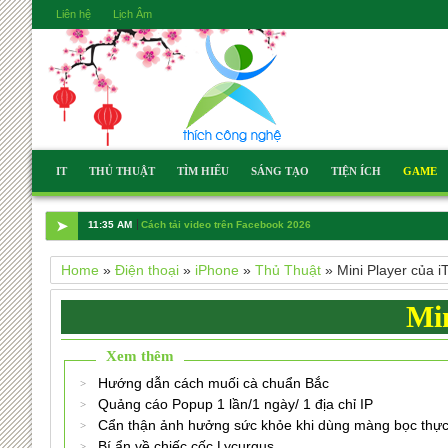
Liên hệ
Lịch Âm
IT
THỦ THUẬT
TÌM HIỂU
SÁNG TẠO
TIỆN ÍCH
GAME
➤
2:30 PM
Hướng dẫn cách muối cà chuẩn Bắc
Home
»
Điện thoại
»
iPhone
»
Thủ Thuật
»
Mini Player của i
Min
Xem thêm
Hướng dẫn cách muối cà chuẩn Bắc
Quảng cáo Popup 1 lần/1 ngày/ 1 địa chỉ IP
Cẩn thận ảnh hưởng sức khỏe khi dùng màng bọc thự
Bí ẩn về chiếc cốc Lycurgus