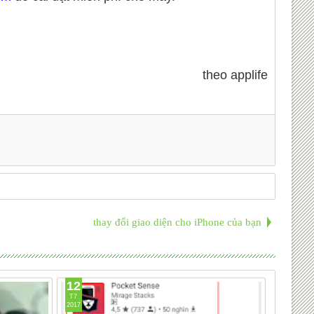
theo applife
thay đổi giao diện cho iPhone của bạn
12
30
T7
T6
2017
2017