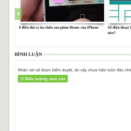
4 điều thú vị ẩn chứa sau phím Home của iPhone
Số điện thoại 
nào?
BÌNH LUẬN
Nhận xét sẽ được kiểm duyệt, do vậy chưa hiện luôn đâu nh
Biểu tượng cảm xúc