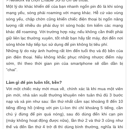
> Network
và chọn
Enable 3G to Off
để thoát.
Một lý do khác khiến dế của bạn nhanh ngốn pin đó là khi sóng
mạng yếu, sóng phải roaming với mạng khác. Hễ cứ vào vùng
sóng yếu, chập chờn cũng khiến chiếc điện thoại bị ngốn năng
lượng rất nhiều do phải duy trì sóng hoặc tìm kiếm các mạng
khác để roaming. Với trường hợp này, nếu không cần thiết phải
giữ liên lạc thường xuyên, tốt nhất bạn hãy tắt máy, đợi đến nơi
sóng khỏe hãy tiếp tục sử dụng để pin không bị tiêu phí.
Những lý do này ảnh hưởng rất lớn đến tuổi thọ và độ bền của
pin điện thoại. Nếu không khắc phục những nhược điểm này
sớm, thì theo thời gian pin của smartphone sẽ dần dần bị
“chai”.
Làm gì để pin luôn tốt, bền?
Với một chiếc máy mới mua về, chính xác là khi mua một viên
pin mới, nhà sản xuất thường khuyên nên tuân thủ đủ 3 bước
nạp và xả pin như sau: lần thứ nhất cắm sạc khoảng 8 đến 10
tiếng đồng hồ (riêng với pin Li-Ion thì chỉ khoảng 5 tiếng, cần
chú ý đừng để pin quá nóng), sau đó dùng đến khi cạn pin
(máy không hoạt động được nữa), lần thứ 2 và thứ 3 cũng như
thế và đến lần thứ 4 trở đi thì dùng bình thường, nghĩa là khi