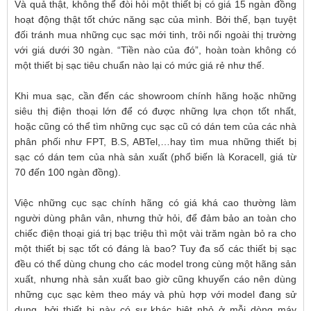
Và quả thật, không thể đòi hỏi một thiết bị có giá 15 ngàn đồng
hoạt động thật tốt chức năng sạc của mình. Bởi thế, bạn tuyệt
đối tránh mua những cục sạc mới tinh, trôi nổi ngoài thị trường
với giá dưới 30 ngàn. “Tiền nào của đó”, hoàn toàn không có
một thiết bị sạc tiêu chuẩn nào lại có mức giá rẻ như thế.
Khi mua sạc, cần đến các showroom chính hãng hoặc những
siêu thị điện thoại lớn để có được những lựa chọn tốt nhất,
hoặc cũng có thể tìm những cục sạc cũ có dán tem của các nhà
phân phối như FPT, B.S, ABTel,…hay tìm mua những thiết bị
sạc có dán tem của nhà sản xuất (phổ biến là Koracell, giá từ
70 đến 100 ngàn đồng).
Việc những cục sạc chính hãng có giá khá cao thường làm
người dùng phân vân, nhưng thử hỏi, để đảm bảo an toàn cho
chiếc điện thoại giá trị bạc triệu thì một vài trăm ngàn bỏ ra cho
một thiết bị sạc tốt có đáng là bao? Tuy đa số các thiết bị sạc
đều có thể dùng chung cho các model trong cùng một hãng sản
xuất, nhưng nhà sản xuất bao giờ cũng khuyến cáo nên dùng
những cục sạc kèm theo máy và phù hợp với model đang sử
dụng, bởi thiết bị này có sự khác biệt nhỏ ở mỗi dòng máy