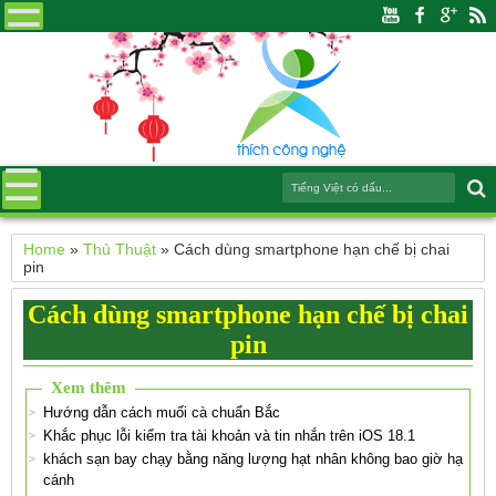
Home
»
Thủ Thuật
»
Cách dùng smartphone hạn chế bị chai
pin
Cách dùng smartphone hạn chế bị chai
pin
Xem thêm
Hướng dẫn cách muối cà chuẩn Bắc
Khắc phục lỗi kiểm tra tài khoản và tin nhắn trên iOS 18.1
khách sạn bay chạy bằng năng lượng hạt nhân không bao giờ hạ
cánh