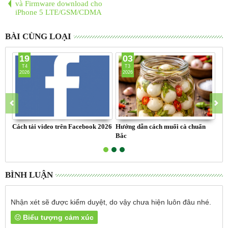
và Firmware download cho
iPhone 5 LTE/GSM/CDMA
BÀI CÙNG LOẠI
19
03
T4
T3
2026
2026
Cách tải video trên Facebook 2026
Hướng dẫn cách muối cà chuẩn
Chi
Bắc
Bí
BÌNH LUẬN
Nhận xét sẽ được kiểm duyệt, do vậy chưa hiện luôn đâu nhé.
Biểu tượng cảm xúc