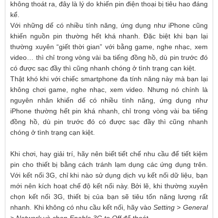
không thoát ra, đây là lý do khiến pin điện thoại bị tiêu hao đáng
kể.
Với những dế có nhiều tính năng, ứng dụng như iPhone cũng
khiến nguồn pin thường hết khá nhanh. Đặc biệt khi bạn lại
thường xuyên “giết thời gian” với bằng game, nghe nhạc, xem
video… thì chỉ trong vòng vài ba tiếng đồng hồ, dù pin trước đó
có được sạc đầy thì cũng nhanh chóng ở tình trạng cạn kiệt.
Thật khó khi với chiếc smartphone đa tính năng này mà bạn lại
không chơi game, nghe nhạc, xem video. Nhưng nó chính là
nguyên nhân khiến dế có nhiều tính năng, ứng dụng như
iPhone thường hết pin khá nhanh, chỉ trong vòng vài ba tiếng
đồng hồ, dù pin trước đó có được sạc đầy thì cũng nhanh
chóng ở tình trạng cạn kiệt.
Khi chơi, hay giải trí, hãy nên biết tiết chế nhu cầu để tiết kiệm
pin cho thiết bị bằng cách tránh lạm dụng các ứng dụng trên.
Với kết nối 3G, chỉ khi nào sử dụng dịch vụ kết nối dữ liệu, bạn
mới nên kích hoạt chế độ kết nối này. Bởi lẽ, khi thường xuyên
chọn kết nối 3G, thiết bị của bạn sẽ tiêu tốn năng lượng rất
nhanh. Khi không có nhu cầu kết nối, hãy vào
Setting > General