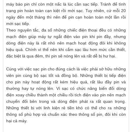
máy báo pin chỉ còn một nấc là lúc cần sạc tiếp. Tránh để tình
trạng pin hoàn toàn cạn kiệt rồi mới sạc. Tuy nhiên, cứ mỗi 20
ngày đến một tháng thì nên để pin cạn hoàn toàn một lần rồi
mới sạc tiếp.
Theo nguyên tắc, đa số những chiếc điện thoại đều có những
mạch điện giúp máy tự ngắt điện vào pin khi pin đầy, nhưng
dòng điện này là rất nhỏ nên mạch hoạt động đôi khi không
hiệu quả. Chính vì thế nên khi cắm sạc lâu hơn mức cần thiết,
đặc biệt là qua đêm, thì pin sẽ nóng lên và rất dễ bị hư hại.
Cùng với việc sạc pin cho đúng cách là việc phải sở hữu những
viên pin cùng bộ sạc tốt và đồng bộ. Những thiết bị tiếp điện
cho pin này hoạt động rất kém hiệu quả, rất lâu đầy pin và
thường hay tự nóng lên. Vì sạc có chức năng biến đổi dòng
điện xoay chiều thành một chiều rồi tích điện vào pin nên mạch
chuyển đổi bên trong và dòng điện phát ra rất quan trọng.
Những thiết bị với linh kiện rẻ tiền khó có thể cho ra những
thông số phù hợp và chuẩn xác theo thông số pin, đôi khi còn
hại cả máy.